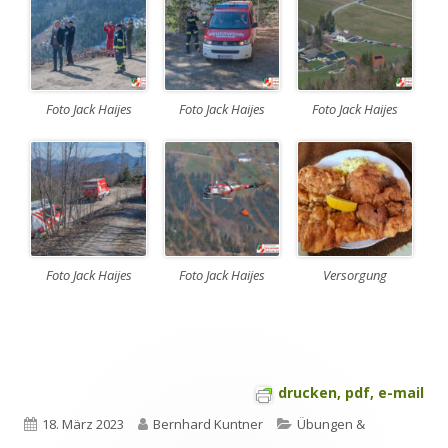
Foto Jack Haijes
Foto Jack Haijes
Foto Jack Haijes
Foto Jack Haijes
Foto Jack Haijes
Versorgung
drucken, pdf, e-mail
Veröffentlicht
Autor
Kategorien
18. März 2023
Bernhard Kuntner
Übungen &