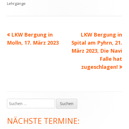
am
Lehrgänge
Vorheriger
Nächster
LKW Bergung in
LKW Bergung in
Beitragsnavigation
Beitrag:
Beitrag
Molln, 17. März 2023
Spital am Pyhrn, 21.
März 2023, Die Navi
Falle hat
zugeschlagen!
Suchen
Haupt-
nach:
Seitenleiste
NÄCHSTE TERMINE: