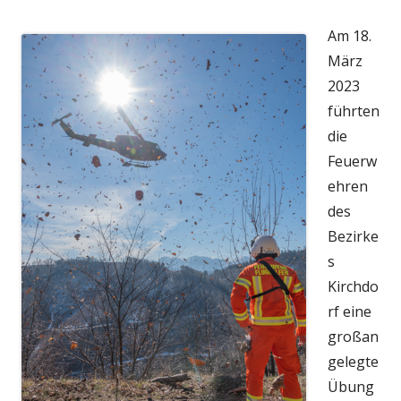
am
Am 18.
März
2023
führten
die
Feuerw
ehren
des
Bezirke
s
Kirchdo
rf eine
großan
gelegte
Übung