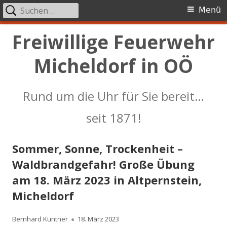
Suchen
Primäres
Menü
nach:
Menü
Springe
Freiwillige Feuerwehr
zum
Micheldorf in OÖ
Inhalt
Rund um die Uhr für Sie bereit…
seit 1871!
Sommer, Sonne, Trockenheit –
Waldbrandgefahr! Große Übung
am 18. März 2023 in Altpernstein,
Micheldorf
Autor
Veröffentlicht
Bernhard Kuntner
18. März 2023