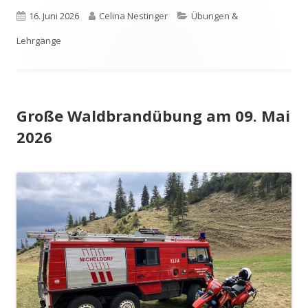
Veröffentlicht
Autor
Kategorien
16. Juni 2026
Celina Nestinger
Übungen &
am
Lehrgänge
Große Waldbrandübung am 09. Mai
2026