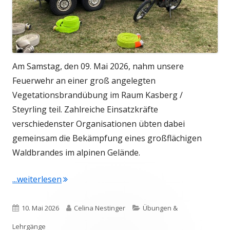
Am Samstag, den 09. Mai 2026, nahm unsere
Feuerwehr an einer groß angelegten
Vegetationsbrandübung im Raum Kasberg /
Steyrling teil. Zahlreiche Einsatzkräfte
verschiedenster Organisationen übten dabei
gemeinsam die Bekämpfung eines großflächigen
Waldbrandes im alpinen Gelände.
"Große Waldbrandübung am 09. Mai 2026"
...weiterlesen
Veröffentlicht
Autor
Kategorien
10. Mai 2026
Celina Nestinger
Übungen &
am
Lehrgänge