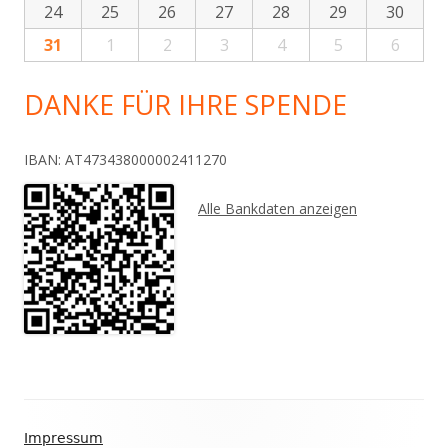
24
25
26
27
28
29
30
31
1
2
3
4
5
6
DANKE FÜR IHRE SPENDE
IBAN: AT473438000002411270
Alle Bankdaten anzeigen
Footer
Impressum