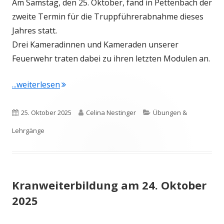
Am Samstag, den 25. Oktober, fand in Pettenbach der
zweite Termin für die Truppführerabnahme dieses
Jahres statt.
Drei Kameradinnen und Kameraden unserer
Feuerwehr traten dabei zu ihren letzten Modulen an.
"Truppführerabnahme in Pettenbach am 25
...weiterlesen
Veröffentlicht
Autor
Kategorien
25. Oktober 2025
Celina Nestinger
Übungen &
am
Lehrgänge
Kranweiterbildung am 24. Oktober
2025