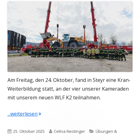
Am Freitag, den 24. Oktober, fand in Steyr eine Kran-
Weiterbildung statt, an der vier unserer Kameraden
mit unserem neuen WLF K2 teilnahmen.
"Kranweiterbildung am 24. Oktober 2025"
...weiterlesen
Veröffentlicht
Autor
Kategorien
25. Oktober 2025
Celina Nestinger
Übungen &