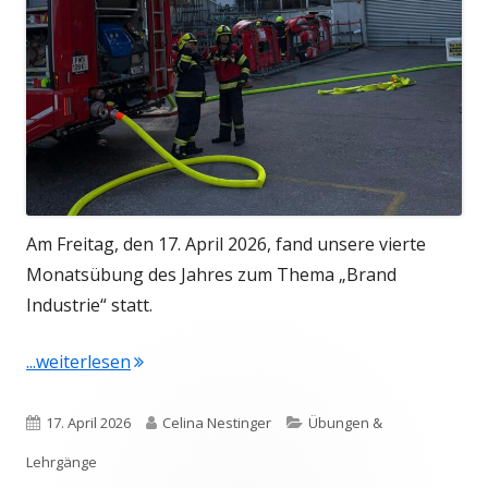
Am Freitag, den 17. April 2026, fand unsere vierte
Monatsübung des Jahres zum Thema „Brand
Industrie“ statt.
"Vierte Monatsübung 2026"
...weiterlesen
Veröffentlicht
Autor
Kategorien
17. April 2026
Celina Nestinger
Übungen &
am
Lehrgänge