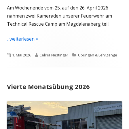
Am Wochenende vom 25. auf den 26. April 2026
nahmen zwei Kameraden unserer Feuerwehr am
Technical Rescue Camp am Magdalenaberg teil.
"TR Camp am 25. & 26. April 2026"
...weiterlesen
Veröffentlicht
Autor
Kategorien
1. Mai 2026
Celina Nestinger
Übungen & Lehrgänge
am
Vierte Monatsübung 2026