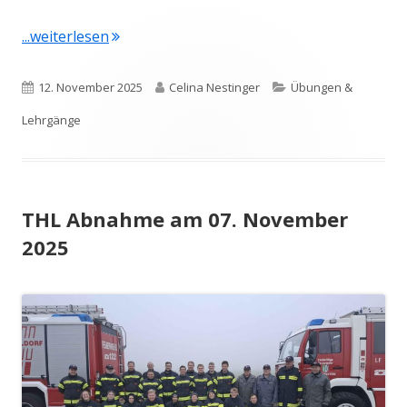
"zehnte Monatsübung 2025"
...weiterlesen
Veröffentlicht
Autor
Kategorien
12. November 2025
Celina Nestinger
Übungen &
am
Lehrgänge
THL Abnahme am 07. November
2025