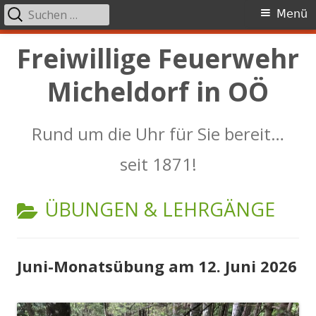
Suchen
Primäres
Menü
nach:
Menü
Springe
Freiwillige Feuerwehr
zum
Micheldorf in OÖ
Inhalt
Rund um die Uhr für Sie bereit…
seit 1871!
KATEGORIE:
ÜBUNGEN & LEHRGÄNGE
Juni-Monatsübung am 12. Juni 2026