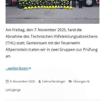
Am Freitag, den 7. November 2025, fand die
Abnahme des Technischen Hilfeleistungsabzeichens
(THL) statt. Gemeinsam mit der Feuerwehr
Altpernstein traten wir in zwei Gruppen zur Prüfung
an.
"THL Abnahme am 07. November 2025"
...weiterlesen
Veröffentlicht
Autor
Kategorien
9. November 2025
Celina Nestinger
Übungen &
am
Lehrgänge