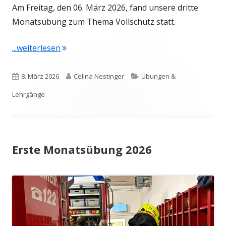
Am Freitag, den 06. März 2026, fand unsere dritte
Monatsübung zum Thema Vollschutz statt.
"Dritte Monatsübung 2026"
...weiterlesen
Veröffentlicht
Autor
Kategorien
8. März 2026
Celina Nestinger
Übungen &
am
Lehrgänge
Erste Monatsübung 2026