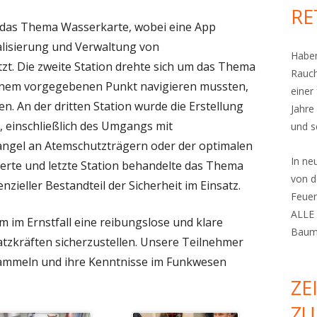
RE
m das Thema Wasserkarte, wobei eine App
kalisierung und Verwaltung von
Haben
t. Die zweite Station drehte sich um das Thema
Rauch
einem vorgegebenen Punkt navigieren mussten,
einer
n. An der dritten Station wurde die Erstellung
Jahre
, einschließlich des Umgangs mit
und s
ngel an Atemschutzträgern oder der optimalen
In n
ierte und letzte Station behandelte das Thema
von d
ieller Bestandteil der Sicherheit im Einsatz.
Feuer
ALLE 
m im Ernstfall eine reibungslose und klare
Bauma
tzkräften sicherzustellen. Unsere Teilnehmer
ammeln und ihre Kenntnisse im Funkwesen
ZE
ZU