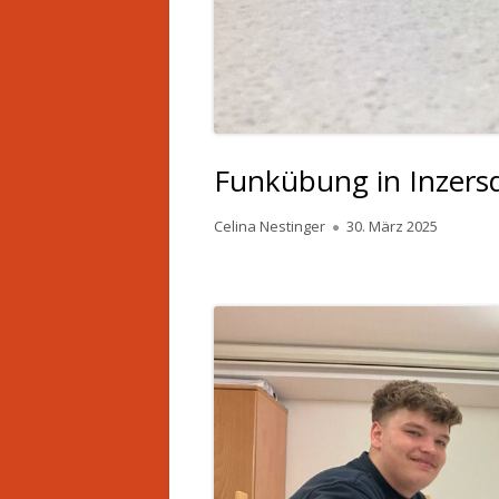
Funkübung in Inzers
Autor
Veröffentlicht
Celina Nestinger
30. März 2025
am