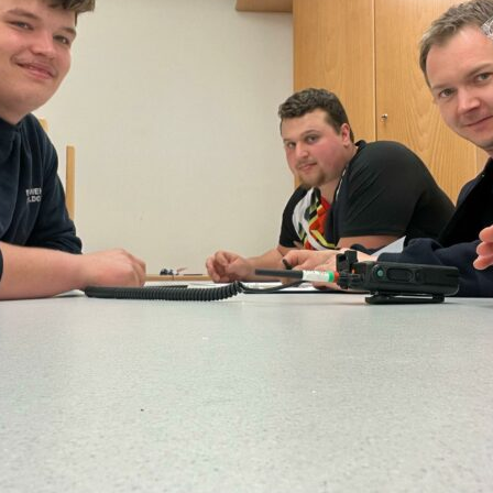
F 60
DOWNLOAD
UNNELSTÜTZPUNKT
LINKS…
TEIGERGRUPPE