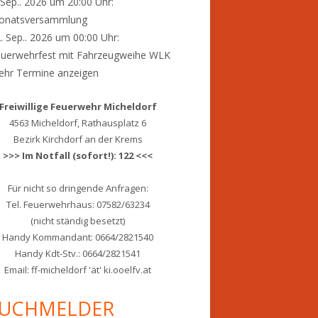
 Sep.. 2026 um 20:00 Uhr:
onatsversammlung
. Sep.. 2026 um 00:00 Uhr:
uerwehrfest mit Fahrzeugweihe WLK
hr Termine anzeigen
Freiwillige Feuerwehr Micheldorf
4563 Micheldorf, Rathausplatz 6
Bezirk Kirchdorf an der Krems
>>> Im Notfall (sofort!): 122 <<<
Für nicht so dringende Anfragen:
Tel. Feuerwehrhaus: 07582/63234
(nicht ständig besetzt)
Handy Kommandant: 0664/2821540
Handy Kdt-Stv.: 0664/2821541
Email: ff-micheldorf 'ät' ki.ooelfv.at
UCHMELDER