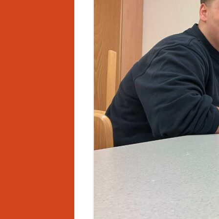
CHRONIK
LU
EINSATZGEBIET
T
AUSBILDUNG
S
BEWERBE