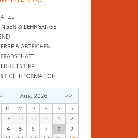
SÄTZE
NGEN & LEHRGÄNGE
END
ERBE & ABZEICHEN
ERADSCHAFT
HERHEITSTIPP
STIGE INFORMATION
<
Aug. 2026
>>
D
M
D
F
S
S
28
29
30
31
1
2
4
5
6
7
8
9