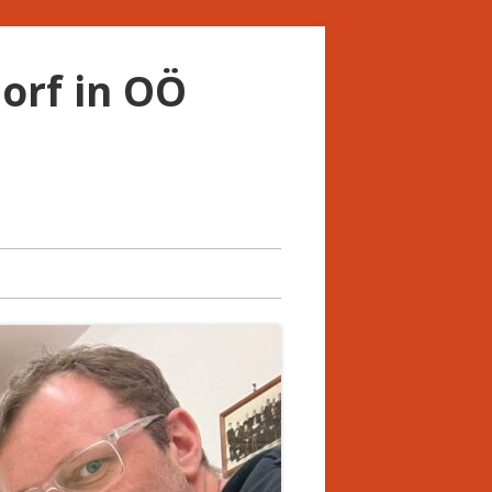
orf in OÖ