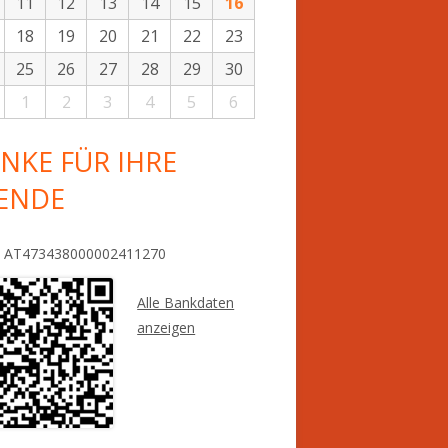
11
12
13
14
15
16
18
19
20
21
22
23
25
26
27
28
29
30
1
2
3
4
5
6
NKE FÜR IHRE
ENDE
: AT473438000002411270
Alle Bankdaten
anzeigen