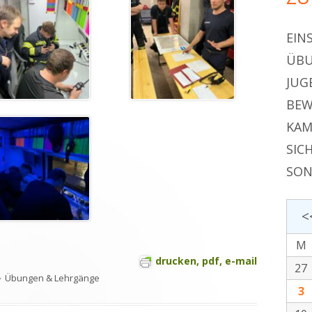
EIN
ÜBU
JUG
BEW
KAM
SIC
SON
<
M
drucken, pdf, e-mail
27
Kategorien
Übungen & Lehrgänge
3