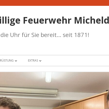
illige Feuerwehr Micheld
ie Uhr für Sie bereit… seit 1871!
SRÜSTUNG
EXTRAS
UHRPARK
BANKDATEN
W-HAUS
TERMINKALENDER
RANSTÜTZPUNKT
WETTERSTATION
RF-STÜTZPUNKT
SICHERHEIT