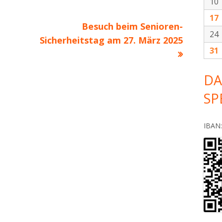
10
17
Nächster
.
Besuch beim Senioren-
24
Beitrag
Sicherheitstag am 27. März 2025
31
DA
SP
IBAN