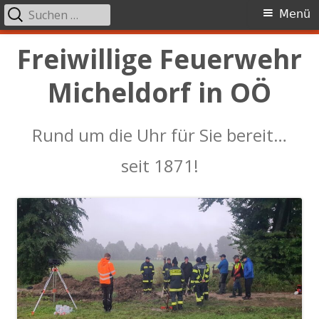
Suchen
Primäres
Menü
nach:
Menü
Springe
Freiwillige Feuerwehr
zum
Micheldorf in OÖ
Inhalt
Rund um die Uhr für Sie bereit…
seit 1871!