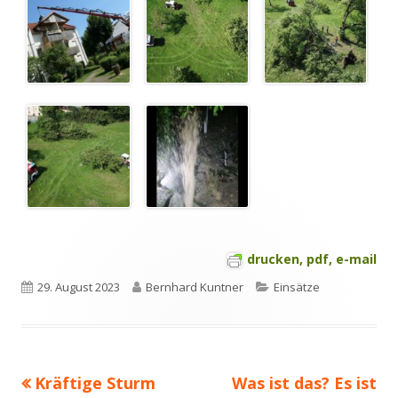
drucken, pdf, e-mail
Veröffentlicht
Autor
Kategorien
29. August 2023
Bernhard Kuntner
Einsätze
am
Vorheriger
Nächster
Kräftige Sturm
Was ist das? Es ist
Beitragsnavigation