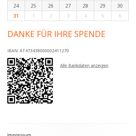
24
25
26
27
28
29
30
31
1
2
3
4
5
6
DANKE FÜR IHRE SPENDE
IBAN: AT473438000002411270
Alle Bankdaten anzeigen
Footer
Impressum