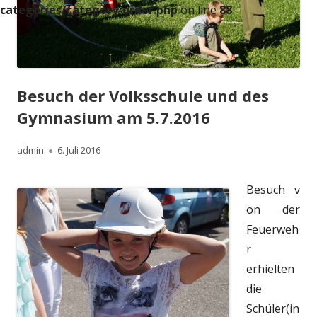
categories/category-order.php
on line
88
Besuch der Volksschule und des
Gymnasium am 5.7.2016
Autor
Veröffentlicht
admin
6. Juli 2016
am
Besuch v
on der
Feuerweh
r
erhielten
die
Schüler(in