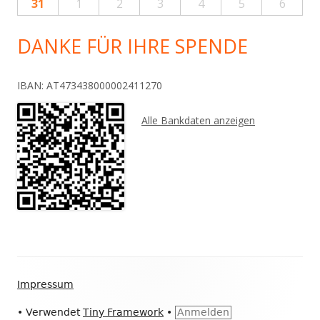
31
1
2
3
4
5
6
DANKE FÜR IHRE SPENDE
IBAN: AT473438000002411270
Alle Bankdaten anzeigen
Footer
Impressum
Inhalt
•
Verwendet
Tiny Framework
•
Anmelden