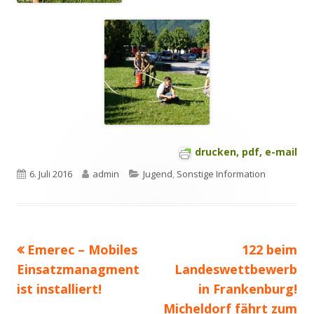
drucken, pdf, e-mail
Veröffentlicht
Autor
Kategorien
6. Juli 2016
admin
Jugend
,
Sonstige Information
am
Vorheriger
Nächster
Emerec – Mobiles
122 beim
Beitragsnavigation
Beitrag:
Beitrag
Einsatzmanagment
Landeswettbewerb
ist installiert!
in Frankenburg!
Micheldorf fährt zum