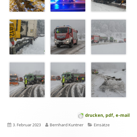
drucken, pdf, e-mail
Veröffentlicht
Autor
Kategorien
3. Februar 2023
Bernhard Kuntner
Einsätze
am