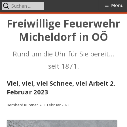
Suchen
Primäres
Menü
nach:
Menü
Springe
Freiwillige Feuerwehr
zum
Micheldorf in OÖ
Inhalt
Rund um die Uhr für Sie bereit…
seit 1871!
Viel, viel, viel Schnee, viel Arbeit 2.
Februar 2023
Autor
Veröffentlicht
Bernhard Kuntner
3. Februar 2023
am