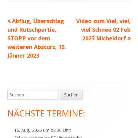
Vorheriger
Nächster
Abflug, Überschlag
Video zum Viel, viel,
Beitragsnavigation
Beitrag:
Beitrag
und Rutschpartie,
viel Schnee 02 Feb
STOPP vor dem
2023 Micheldorf
weiteren Absturz, 19.
Jänner 2023
Suchen
Haupt-
nach:
Seitenleiste
NÄCHSTE TERMINE:
16. Aug.. 2026 um 08:30 Uhr:
Fahrzeugsegnung FF Hinterstoder