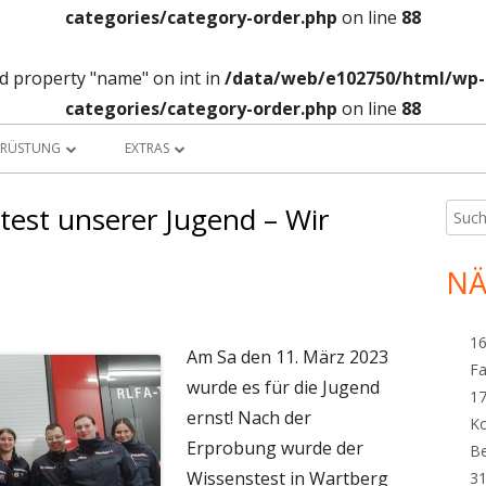
categories/category-order.php
on line
88
ad property "name" on int in
/data/web/e102750/html/wp-c
categories/category-order.php
on line
88
SRÜSTUNG
EXTRAS
UHRPARK
BANKDATEN
test unserer Jugend – Wir
Such
Ha
nach:
W-HAUS
TERMINKALENDER
Sei
NÄ
RANSTÜTZPUNKT
WETTERSTATION
RF-STÜTZPUNKT
SICHERHEIT
16
Am Sa den 11. März 2023
Fa
F 60
DOWNLOAD
wurde es für die Jugend
17
ernst! Nach der
UNNELSTÜTZPUNKT
LINKS…
K
Erprobung wurde der
B
TEIGERGRUPPE
Wissenstest in Wartberg
31