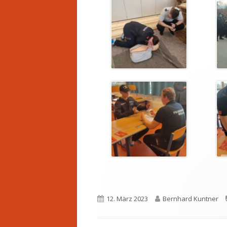
Veröffentlicht
Autor
12. März 2023
Bernhard Kuntner
am