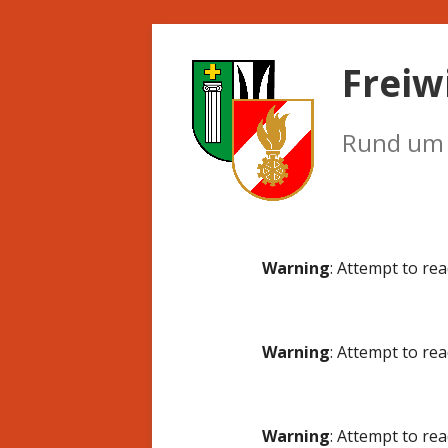
Springe
zum
Freiw
Inhalt
Rund um d
Primäres
Warning
: Attempt to re
Menü
Warning
: Attempt to re
Warning
: Attempt to re