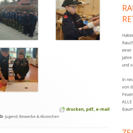
RA
RE
Haben
Rauch
einer
Jahre
und s
In n
von d
Feuer
ALLE 
drucken, pdf, e-mail
Bauma
Kategorien
Jugend
,
Bewerbe & Abzeichen
ZE