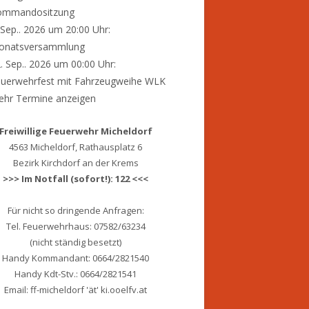
ommandositzung
 Sep.. 2026 um 20:00 Uhr:
onatsversammlung
. Sep.. 2026 um 00:00 Uhr:
uerwehrfest mit Fahrzeugweihe WLK
hr Termine anzeigen
Freiwillige Feuerwehr Micheldorf
4563 Micheldorf, Rathausplatz 6
Bezirk Kirchdorf an der Krems
>>> Im Notfall (sofort!): 122 <<<
Für nicht so dringende Anfragen:
Tel. Feuerwehrhaus: 07582/63234
(nicht ständig besetzt)
Handy Kommandant: 0664/2821540
Handy Kdt-Stv.: 0664/2821541
Email: ff-micheldorf 'ät' ki.ooelfv.at