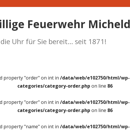
illige Feuerwehr Micheld
ie Uhr für Sie bereit… seit 1871!
ad property "order" on int in
/data/web/e102750/html/wp-c
categories/category-order.php
on line
86
ad property "order" on int in
/data/web/e102750/html/wp-c
categories/category-order.php
on line
86
ad property "name" on int in
/data/web/e102750/html/wp-c