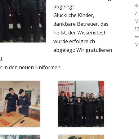
K
abgelegt.
7.
Glückliche Kinder,
M
dankbare Betreuer, das
12
heißt, der Wissenstest
Fe
wurde erfolgreich
Me
abgelegt: Wir gratulieren
d.
r in den neuen Uniformen.