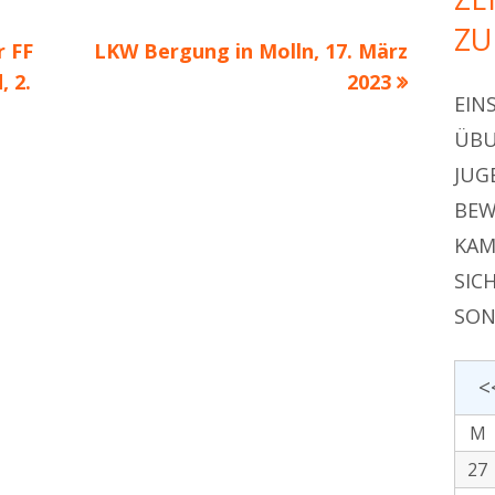
ZU
Nächster
r FF
LKW Bergung in Molln, 17. März
Beitrag
 2.
2023
EIN
ÜBU
JUG
BEW
KAM
SIC
SON
<
M
27