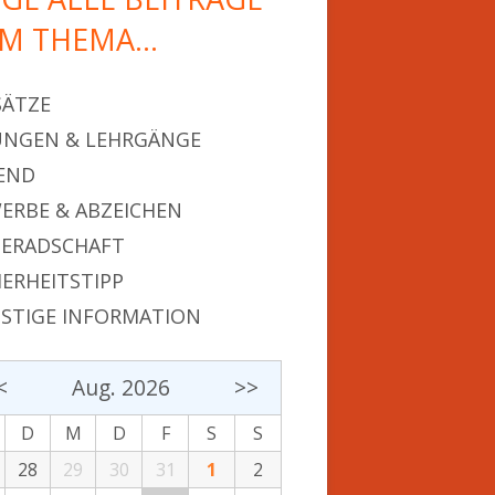
M THEMA…
SÄTZE
NGEN & LEHRGÄNGE
END
ERBE & ABZEICHEN
ERADSCHAFT
HERHEITSTIPP
STIGE INFORMATION
<
Aug. 2026
>>
D
M
D
F
S
S
28
29
30
31
1
2