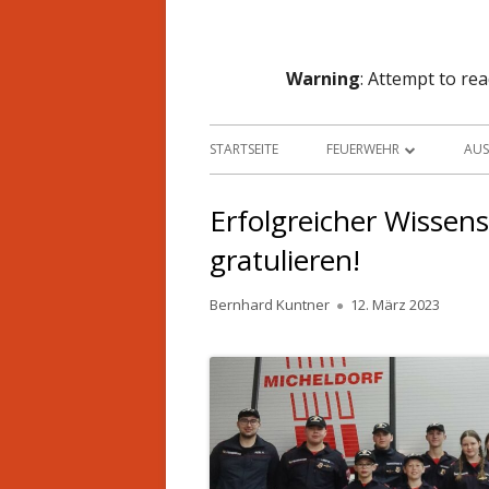
Warning
: Attempt to re
STARTSEITE
FEUERWEHR
AU
KOMMANDO
F
Erfolgreicher Wissens
MANNSCHAFT
F
gratulieren!
MITGLIED WERDEN
K
Autor
Veröffentlicht
Bernhard Kuntner
12. März 2023
am
JUGENDGRUPPE
S
CHRONIK
LU
EINSATZGEBIET
T
AUSBILDUNG
S