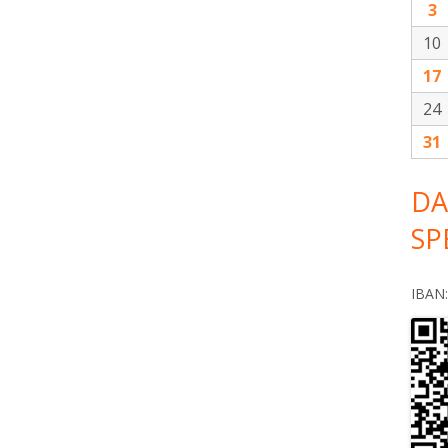
3
10
17
24
31
DA
SP
IBAN