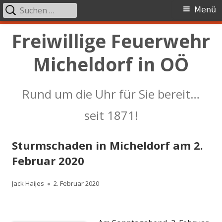
Suchen
Primäres
Menü
nach:
Menü
Springe
Freiwillige Feuerwehr
zum
Micheldorf in OÖ
Inhalt
Rund um die Uhr für Sie bereit…
seit 1871!
Sturmschaden in Micheldorf am 2.
Februar 2020
Autor
Veröffentlicht
Jack Haijes
2. Februar 2020
am