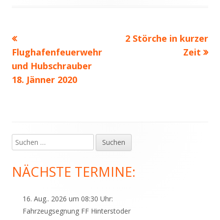
am
Vorheriger
Nächster
2 Störche in kurzer
Beitragsnavigation
Beitrag:
Beitrag
Flughafenfeuerwehr
Zeit
und Hubschrauber
18. Jänner 2020
Suchen
Haupt-
nach:
Seitenleiste
NÄCHSTE TERMINE:
16. Aug.. 2026 um 08:30 Uhr:
Fahrzeugsegnung FF Hinterstoder