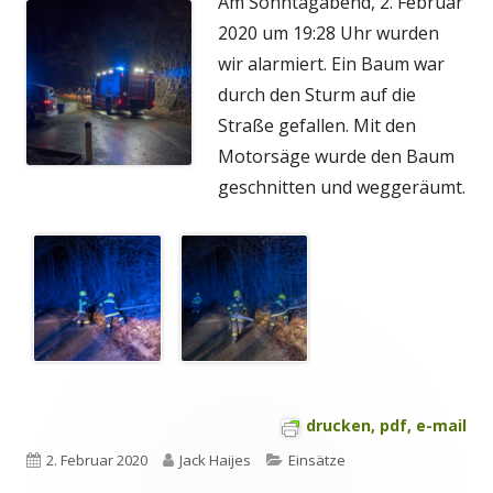
Am Sonntagabend, 2. Februar
2020 um 19:28 Uhr wurden
wir alarmiert. Ein Baum war
durch den Sturm auf die
Straße gefallen. Mit den
Motorsäge wurde den Baum
geschnitten und weggeräumt.
drucken, pdf, e-mail
Veröffentlicht
Autor
Kategorien
2. Februar 2020
Jack Haijes
Einsätze