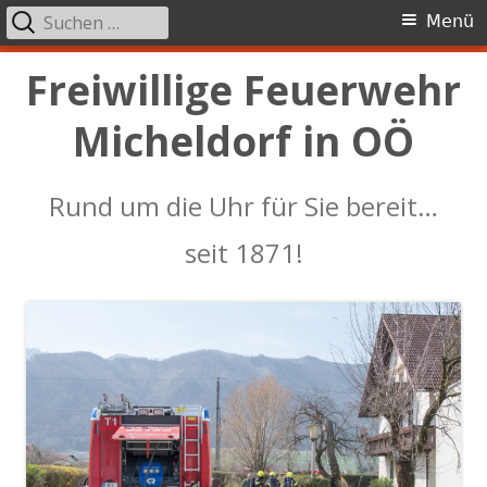
Suchen
Primäres
Menü
nach:
Menü
Springe
Freiwillige Feuerwehr
zum
Micheldorf in OÖ
Inhalt
Rund um die Uhr für Sie bereit…
seit 1871!