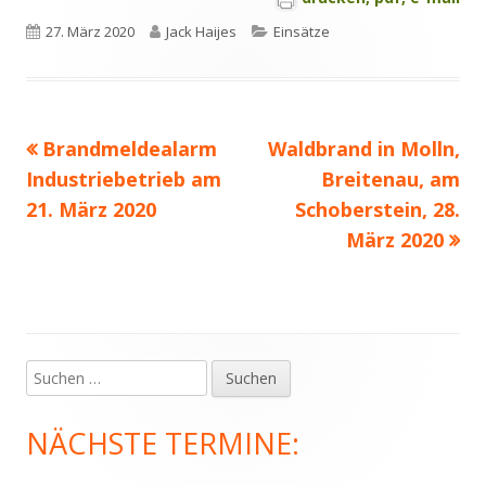
Veröffentlicht
Autor
Kategorien
27. März 2020
Jack Haijes
Einsätze
am
Vorheriger
Nächster
Brandmeldealarm
Waldbrand in Molln,
Beitragsnavigation
Beitrag:
Beitrag
Industriebetrieb am
Breitenau, am
21. März 2020
Schoberstein, 28.
März 2020
Suchen
Haupt-
nach:
Seitenleiste
NÄCHSTE TERMINE: