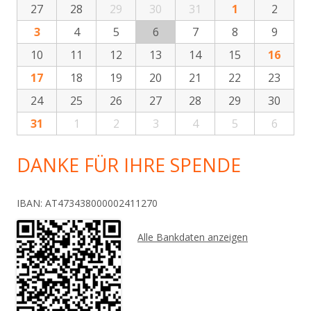
27
28
29
30
31
1
2
3
4
5
6
7
8
9
10
11
12
13
14
15
16
17
18
19
20
21
22
23
24
25
26
27
28
29
30
31
1
2
3
4
5
6
DANKE FÜR IHRE SPENDE
IBAN: AT473438000002411270
Alle Bankdaten anzeigen