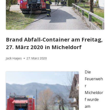
Brand Abfall-Container am Freitag,
27. März 2020 in Micheldorf
Autor
Veröffentlicht
Jack Haijes
27. März 2020
am
Die
Feuerweh
r
Micheldor
f wurde
am