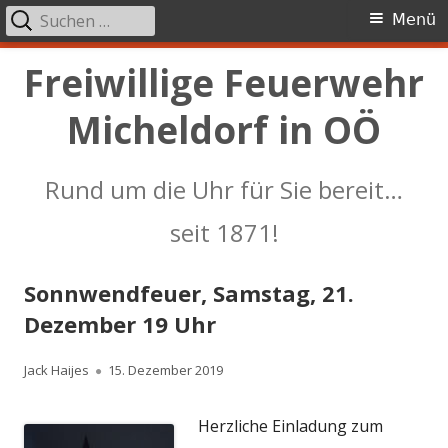
Suchen
Primäres
Menü
nach:
Menü
Springe
Freiwillige Feuerwehr
zum
Micheldorf in OÖ
Inhalt
Rund um die Uhr für Sie bereit…
seit 1871!
Sonnwendfeuer, Samstag, 21.
Dezember 19 Uhr
Autor
Veröffentlicht
Jack Haijes
15. Dezember 2019
am
Herzliche Einladung zum