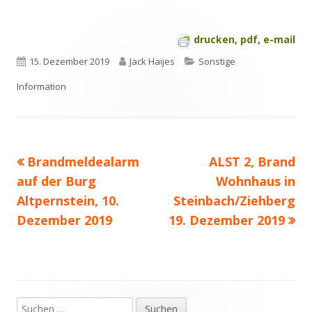
drucken, pdf, e-mail
Veröffentlicht
Autor
Kategorien
15. Dezember 2019
Jack Haijes
Sonstige
am
Information
Vorheriger
Nächster
Brandmeldealarm
ALST 2, Brand
Beitragsnavigation
Beitrag:
Beitrag
auf der Burg
Wohnhaus in
Altpernstein, 10.
Steinbach/Ziehberg
Dezember 2019
19. Dezember 2019
Suchen
Haupt-