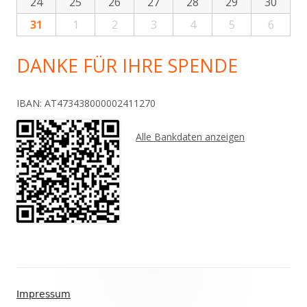
24
25
26
27
28
29
30
31
1
2
3
4
5
6
DANKE FÜR IHRE SPENDE
IBAN: AT473438000002411270
Alle Bankdaten anzeigen
Footer
Impressum
Inhalt