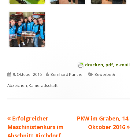
drucken, pdf, e-mail
Veröffentlicht
Autor
Kategorien
9. Oktober 2016
Bernhard Kuntner
Bewerbe &
am
Abzeichen
,
Kameradschaft
Vorheriger
Nächster
Erfolgreicher
PKW im Graben, 14.
Beitragsnavigation
Beitrag:
Beitrag
Maschinistenkurs im
Oktober 2016
Abschnitt Kirchdorf,