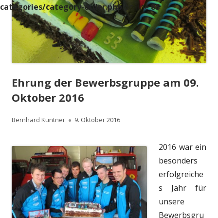
categories/category-order.php
on line
88
Ehrung der Bewerbsgruppe am 09.
Oktober 2016
Autor
Veröffentlicht
Bernhard Kuntner
9. Oktober 2016
am
2016 war ein
besonders
erfolgreiche
s Jahr für
unsere
Bewerbsgru