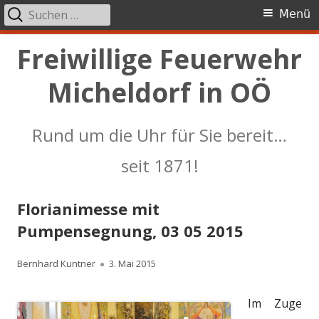
Suchen
Primäres
Menü
nach:
Menü
Springe
Freiwillige Feuerwehr
zum
Micheldorf in OÖ
Inhalt
Rund um die Uhr für Sie bereit…
seit 1871!
Florianimesse mit
Pumpensegnung, 03 05 2015
Autor
Veröffentlicht
Bernhard Kuntner
3. Mai 2015
am
Im Zuge