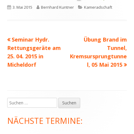
Veröffentlicht
Autor
Kategorien
3. Mai 2015
Bernhard Kuntner
Kameradschaft
am
Vorheriger
Nächster
Seminar Hydr.
Übung Brand im
Beitragsnavigation
Beitrag:
Beitrag
Rettungsgeräte am
Tunnel,
25. 04. 2015 in
Kremsursprungtunne
Micheldorf
l, 05 Mai 2015
Suchen
Haupt-
nach:
Seitenleiste
NÄCHSTE TERMINE: