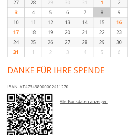
27
28
29
30
31
1
2
3
4
5
6
7
8
9
10
11
12
13
14
15
16
17
18
19
20
21
22
23
24
25
26
27
28
29
30
31
1
2
3
4
5
6
DANKE FÜR IHRE SPENDE
IBAN: AT473438000002411270
Alle Bankdaten anzeigen