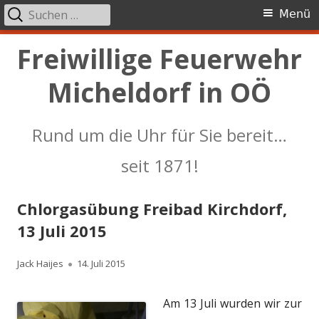
Suchen
Primäres
Menü
nach:
Menü
Springe
Freiwillige Feuerwehr
zum
Micheldorf in OÖ
Inhalt
Rund um die Uhr für Sie bereit…
seit 1871!
Chlorgasübung Freibad Kirchdorf,
13 Juli 2015
Autor
Veröffentlicht
Jack Haijes
14. Juli 2015
am
Am 13 Juli wurden wir zur