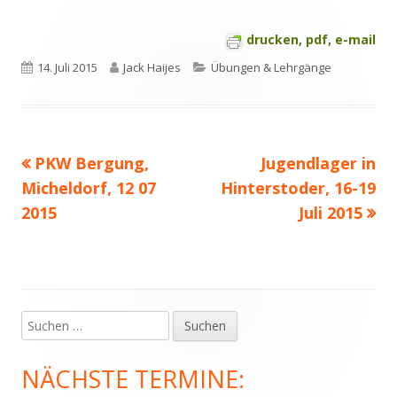
drucken, pdf, e-mail
Veröffentlicht
Autor
Kategorien
14. Juli 2015
Jack Haijes
Übungen & Lehrgänge
am
Vorheriger
Nächster
PKW Bergung,
Jugendlager in
Beitragsnavigation
Beitrag:
Beitrag
Micheldorf, 12 07
Hinterstoder, 16-19
2015
Juli 2015
Suchen
Haupt-
nach:
Seitenleiste
NÄCHSTE TERMINE: