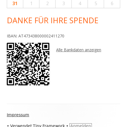
31
1
2
3
4
5
6
DANKE FÜR IHRE SPENDE
IBAN: AT473438000002411270
Alle Bankdaten anzeigen
Footer
Impressum
Inhalt
•
Verwendet
Tiny Framework
•
Anmelden