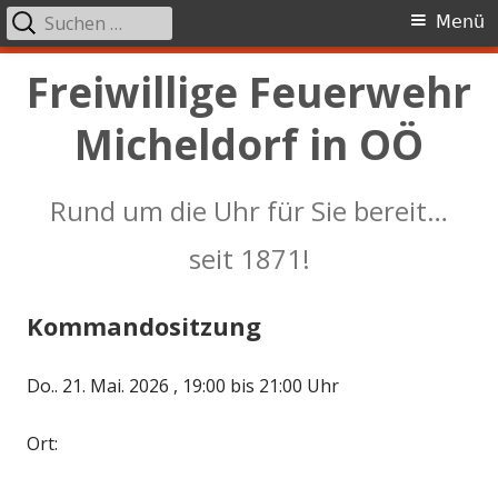
Suchen
Primäres
Menü
nach:
Menü
Springe
Freiwillige Feuerwehr
zum
Micheldorf in OÖ
Inhalt
Rund um die Uhr für Sie bereit…
seit 1871!
Kommandositzung
Do.. 21. Mai. 2026 , 19:00 bis 21:00 Uhr
Ort: