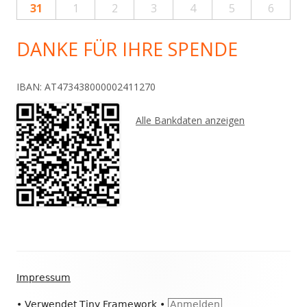
31
1
2
3
4
5
6
DANKE FÜR IHRE SPENDE
IBAN: AT473438000002411270
Alle Bankdaten anzeigen
Footer
Impressum
Inhalt
•
Verwendet
Tiny Framework
•
Anmelden