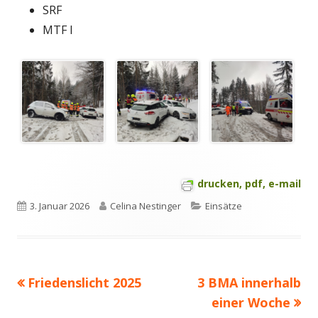
SRF
MTF I
drucken, pdf, e-mail
Veröffentlicht
Autor
Kategorien
3. Januar 2026
Celina Nestinger
Einsätze
am
Vorheriger
Nächster
Friedenslicht 2025
3 BMA innerhalb
Beitragsnavigation
Beitrag:
Beitrag
einer Woche