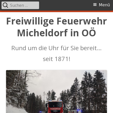
Suchen
Primäres
Menü
nach:
Menü
Springe
Freiwillige Feuerwehr
zum
Micheldorf in OÖ
Inhalt
Rund um die Uhr für Sie bereit…
seit 1871!