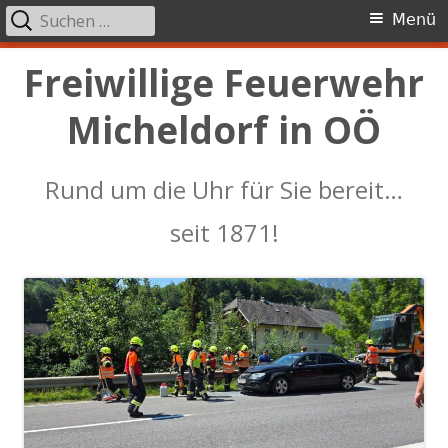
Suchen
Primäres
Menü
nach:
Menü
Springe
Freiwillige Feuerwehr
zum
Micheldorf in OÖ
Inhalt
Rund um die Uhr für Sie bereit…
seit 1871!