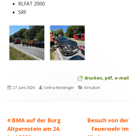
RLFAT 2000
SRF
drucken, pdf, e-mail
Veröffentlicht
Autor
Kategorien
27. Juni 2026
Celina Nestinger
Einsätze
am
Vorheriger
Nächster
BMA auf der Burg
Besuch von der
Beitragsnavigation
Beitrag:
Beitrag
Altpernstein am 24.
Feuerwehr im