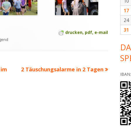
10
17
24
31
drucken, pdf, e-mail
tegorien
gend
DA
SP
Nächster
 im
2 Täuschungsalarme in 2 Tagen
IBAN
Beitrag