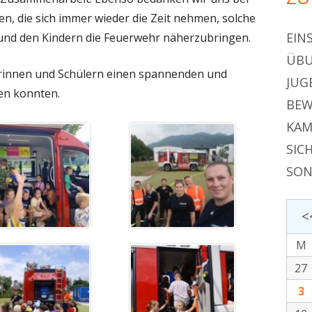
, die sich immer wieder die Zeit nehmen, solche
EIN
und den Kindern die Feuerwehr näherzubringen.
ÜBU
erinnen und Schülern einen spannenden und
JUG
en konnten.
BEW
KAM
SIC
SON
<
M
27
3