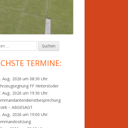
en
upt-
tenleiste
CHSTE TERMINE:
. Aug.. 2026 um 08:30 Uhr:
hrzeugsegnung FF Hinterstoder
. Aug.. 2026 um 19:30 Uhr:
ommandantendienstbesprechung
ezirk – ABGESAGT
. Aug.. 2026 um 19:00 Uhr:
ommandositzung