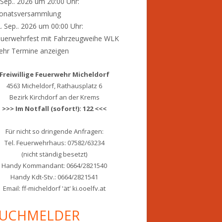
 Sep.. 2026 um 20:00 Uhr:
onatsversammlung
. Sep.. 2026 um 00:00 Uhr:
uerwehrfest mit Fahrzeugweihe WLK
hr Termine anzeigen
Freiwillige Feuerwehr Micheldorf
4563 Micheldorf, Rathausplatz 6
Bezirk Kirchdorf an der Krems
>>> Im Notfall (sofort!): 122 <<<
Für nicht so dringende Anfragen:
Tel. Feuerwehrhaus: 07582/63234
(nicht ständig besetzt)
Handy Kommandant: 0664/2821540
Handy Kdt-Stv.: 0664/2821541
Email: ff-micheldorf 'ät' ki.ooelfv.at
UCHMELDER