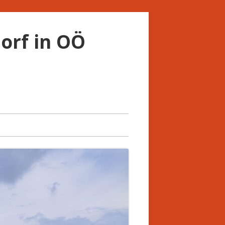
orf in OÖ