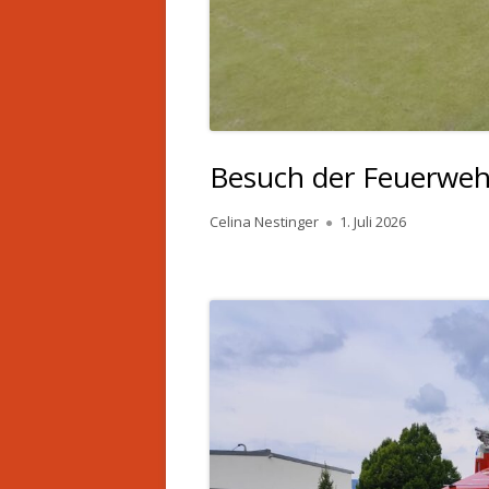
Besuch der Feuerwehr
Autor
Veröffentlicht
Celina Nestinger
1. Juli 2026
am