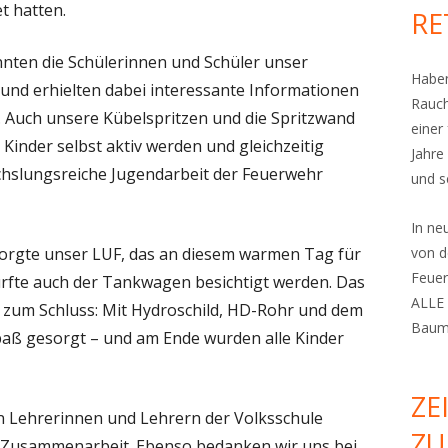
t hatten.
RE
ten die Schülerinnen und Schüler unser
Haben
nd erhielten dabei interessante Informationen
Rauch
 Auch unsere Kübelspritzen und die Spritzwand
einer
 Kinder selbst aktiv werden und gleichzeitig
Jahre
echslungsreiche Jugendarbeit der Feuerwehr
und s
In n
rgte unser LUF, das an diesem warmen Tag für
von d
Feuer
durfte auch der Tankwagen besichtigt werden. Das
ALLE 
h zum Schluss: Mit Hydroschild, HD-Rohr und dem
Bauma
aß gesorgt – und am Ende wurden alle Kinder
ZE
en Lehrerinnen und Lehrern der Volksschule
ZU
e Zusammenarbeit. Ebenso bedanken wir uns bei