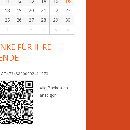
11
12
13
14
15
16
18
19
20
21
22
23
25
26
27
28
29
30
1
2
3
4
5
6
NKE FÜR IHRE
ENDE
: AT473438000002411270
Alle Bankdaten
anzeigen