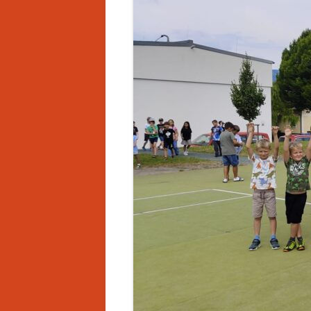
CHRONIK
LU
EINSATZGEBIET
T
AUSBILDUNG
S
BEWERBE