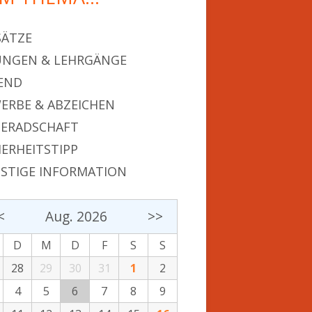
SÄTZE
NGEN & LEHRGÄNGE
END
ERBE & ABZEICHEN
ERADSCHAFT
HERHEITSTIPP
STIGE INFORMATION
<
Aug. 2026
>>
D
M
D
F
S
S
28
29
30
31
1
2
4
5
6
7
8
9