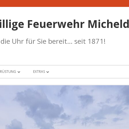
illige Feuerwehr Micheld
ie Uhr für Sie bereit… seit 1871!
SRÜSTUNG
EXTRAS
UHRPARK
BANKDATEN
W-HAUS
TERMINKALENDER
RANSTÜTZPUNKT
WETTERSTATION
RF-STÜTZPUNKT
SICHERHEIT