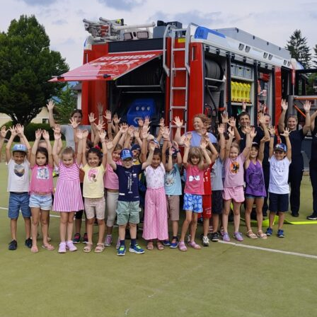
F 60
DOWNLOAD
UNNELSTÜTZPUNKT
LINKS…
TEIGERGRUPPE