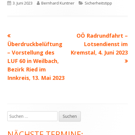
Veröffentlicht
Autor
Kategorien
3. Juni 2023
Bernhard Kuntner
Sicherheitstipp
am
Vorheriger
Nächster
OÖ Radrundfahrt –
Beitragsnavigation
Beitrag:
Beitrag
Überdruckbelüftung
Lotsendienst im
– Vorstellung des
Kremstal, 4. Juni 2023
LUF 60 in Weilbach,
Bezirk Ried im
Innkreis, 13. Mai 2023
Suchen
Haupt-
nach:
Seitenleiste
NÄCHSTE TERMINE: