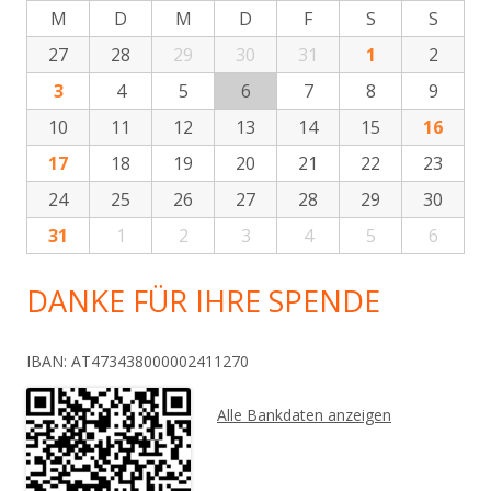
M
D
M
D
F
S
S
27
28
29
30
31
1
2
3
4
5
6
7
8
9
10
11
12
13
14
15
16
17
18
19
20
21
22
23
24
25
26
27
28
29
30
31
1
2
3
4
5
6
DANKE FÜR IHRE SPENDE
IBAN: AT473438000002411270
Alle Bankdaten anzeigen