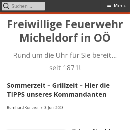
Suchen
Primäres
Menü
nach:
Menü
Springe
Freiwillige Feuerwehr
zum
Micheldorf in OÖ
Inhalt
Rund um die Uhr für Sie bereit…
seit 1871!
Sommerzeit – Grillzeit – Hier die
TIPPS unseres Kommandanten
Autor
Veröffentlicht
Bernhard Kuntner
3. Juni 2023
am