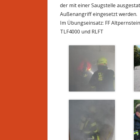
neuem
der mit einer Saugstelle ausgestat
Fenster
Außenangriff eingesetzt werden.
öffnen
Im Übungseinsatz: FF Altpernstein
TLF4000 und RLFT