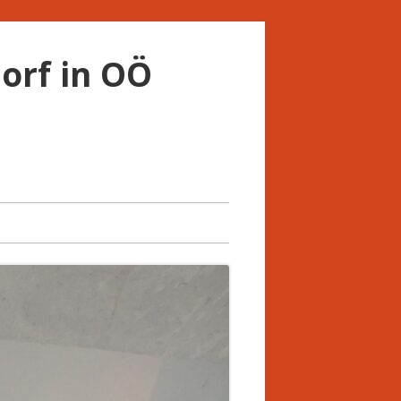
orf in OÖ