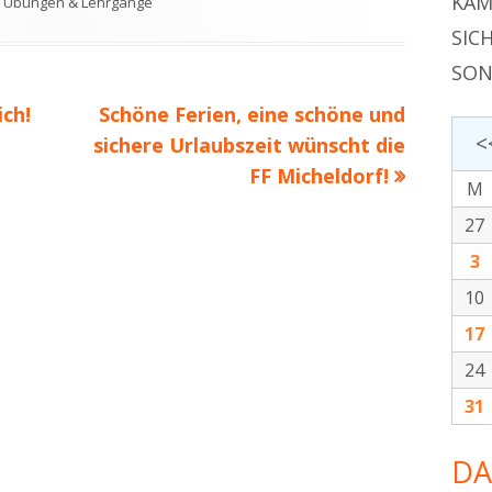
KAM
Kategorien
Übungen & Lehrgänge
SIC
SON
Nächster
ich!
Schöne Ferien, eine schöne und
<
Beitrag
sichere Urlaubszeit wünscht die
FF Micheldorf!
M
27
3
10
17
24
31
DA