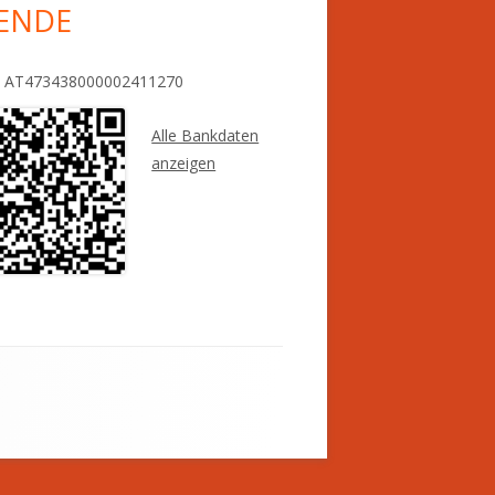
ENDE
: AT473438000002411270
Alle Bankdaten
anzeigen