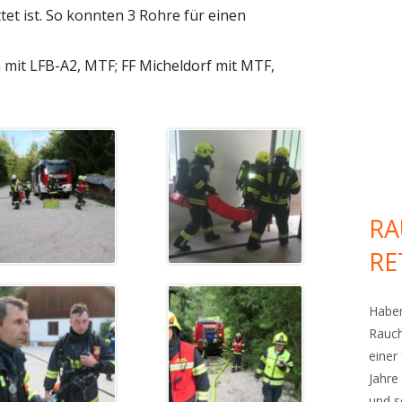
tet ist. So konnten 3 Rohre für einen
 mit LFB-A2, MTF; FF Micheldorf mit MTF,
RA
RE
Haben
Rauch
einer
Jahre
und s