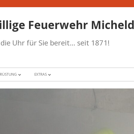
illige Feuerwehr Micheld
ie Uhr für Sie bereit… seit 1871!
SRÜSTUNG
EXTRAS
UHRPARK
BANKDATEN
W-HAUS
TERMINKALENDER
RANSTÜTZPUNKT
WETTERSTATION
RF-STÜTZPUNKT
SICHERHEIT