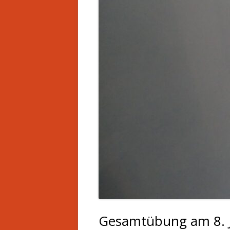
CHRONIK
LU
EINSATZGEBIET
T
AUSBILDUNG
S
BEWERBE
Gesamtübung am 8. Ju