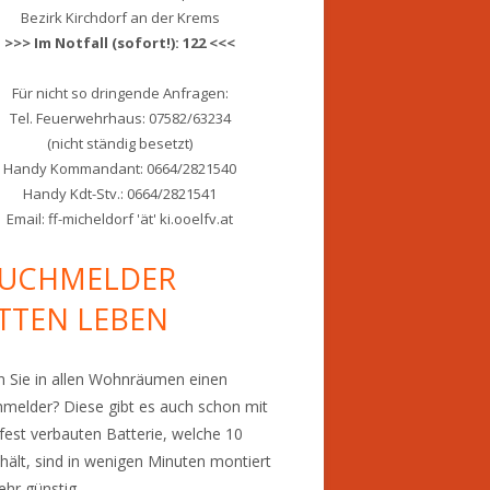
Bezirk Kirchdorf an der Krems
>>> Im Notfall (sofort!): 122 <<<
Für nicht so dringende Anfragen:
Tel. Feuerwehrhaus: 07582/63234
(nicht ständig besetzt)
Handy Kommandant: 0664/2821540
Handy Kdt-Stv.: 0664/2821541
Email: ff-micheldorf 'ät' ki.ooelfv.at
UCHMELDER
TTEN LEBEN
 Sie in allen Wohnräumen einen
melder? Diese gibt es auch schon mit
 fest verbauten Batterie, welche 10
 hält, sind in wenigen Minuten montiert
ehr günstig.