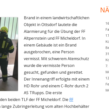
nach:
Sei
NÄ
Brand in einem landwirtschaftlichen
16
Objekt in Ottsdorf lautete die
Fa
Alarmierung für die Übung der FF
17
Altpernstein und FF Micheldorf. In
K
einem Gebäude ist ein Brand
B
ausgebrochen, eine Person
31
vermisst. Mit schwerem Atemschutz
K
wurde die vermisste Person
7.
gesucht, gefunden und gerettet.
M
12
Der Innenangriff erfolgte mit einem
Fe
HD Rohr und einem C-Rohr durch 2
Me
AS TRupps. Die erste
en beiden TLF der FF Micheldorf. Die
FF
m lange Zubringerleitung
vom alten Hochbehälter