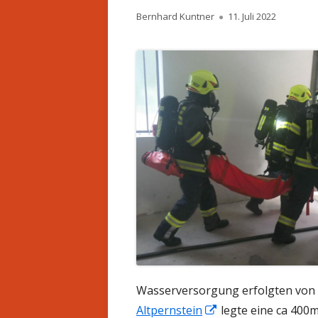
Autor
Veröffentlicht
Bernhard Kuntner
11. Juli 2022
am
Wasserversorgung erfolgten von d
In
Altpernstein
legte eine ca 400