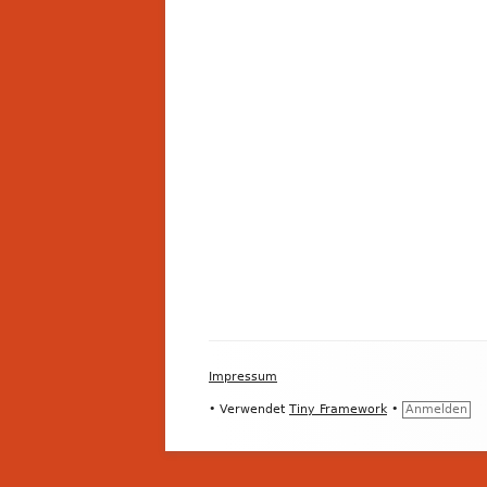
Footer
Impressum
Inhalt
•
Verwendet
Tiny Framework
•
Anmelden