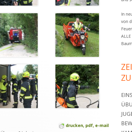
In n
von d
Feuer
ALLE 
Bauma
ZE
ZU
EIN
ÜBU
JUG
BEW
drucken, pdf, e-mail