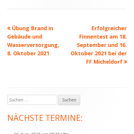
Vorheriger
Nächster
Übung Brand in
Erfolgreicher
Beitragsnavigation
Beitrag:
Beitrag
Gebäude und
Finnentest am 18.
Wasserversorgung,
September und 16.
8. Oktober 2021
Oktober 2021 bei der
FF Micheldorf
Suchen
Haupt-
nach:
Seitenleiste
NÄCHSTE TERMINE: