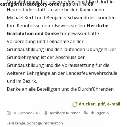
Grundlehrgang für unseren Abschnitt Kirchdorf in
categories/category-order.php
on line
88
Hinterstoder statt. Unsere beiden Kameraden
Michael Kerbl und Benjamin Schwendtner konnten
Ihre Kenntnisse unter Beweis stellen.
Herzliche
Gratulation und Danke
für gewissenhafte
Vorbereitung und Teilnahme an der
Grundausbildung und den laufenden Übungen! Der
Grundlehrgang ist der Abschluss der
Grundausbildung und die Voraussetzung für die
weiteren Lehrgänge an der Landesfeuerwehrschule
und im Bezirk.
Danke an alle Beteiligten und die Durchführenden.
drucken, pdf, e-mail
Veröffentlicht
Autor
Kategorien
10. Oktober 2021
Bernhard Kuntner
Übungen &
am
Lehrgänge
,
Sonstige Information