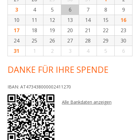
3
4
5
6
7
8
9
10
11
12
13
14
15
16
17
18
19
20
21
22
23
24
25
26
27
28
29
30
31
1
2
3
4
5
6
DANKE FÜR IHRE SPENDE
IBAN: AT473438000002411270
Alle Bankdaten anzeigen