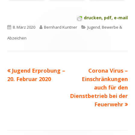
drucken, pdf, e-mail
Veröffentlicht
Autor
Kategorien
8. März 2020
Bernhard Kuntner
Jugend
,
Bewerbe &
am
Abzeichen
Vorheriger
Nächster
Jugend Erprobung –
Corona Virus –
Beitragsnavigation
Beitrag:
Beitrag
20. Februar 2020
Einschränkungen
auch für den
Dienstbetrieb bei der
Feuerwehr