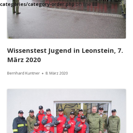
categories/category-order.php
on line
88
Wissenstest Jugend in Leonstein, 7.
März 2020
Autor
Veröffentlicht
Bernhard Kuntner
8. März 2020
am