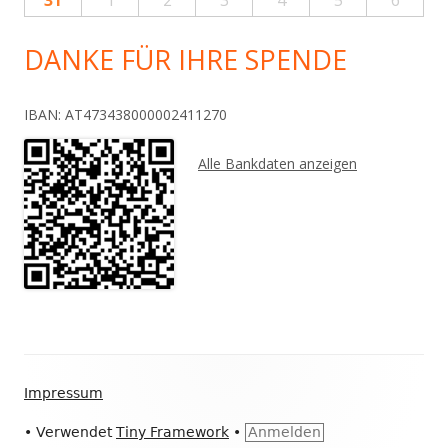
31
1
2
3
4
5
6
DANKE FÜR IHRE SPENDE
IBAN: AT473438000002411270
Alle Bankdaten anzeigen
Footer
Impressum
Inhalt
•
Verwendet
Tiny Framework
•
Anmelden