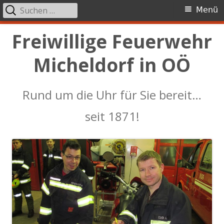
Suchen
Primäres
Menü
nach:
Menü
Springe
Freiwillige Feuerwehr
zum
Micheldorf in OÖ
Inhalt
Rund um die Uhr für Sie bereit…
seit 1871!