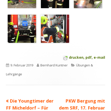
drucken, pdf, e-mail
Veröffentlicht
Autor
Kategorien
9. Februar 2019
Bernhard Kuntner
Übungen &
am
Lehrgänge
Vorheriger
Nächster
Die Youngtimer der
PKW Bergung mit
Beitragsnavigation
Beitrag:
Beitrag
FF Micheldorf – Für
dem SRF, 17. Februar