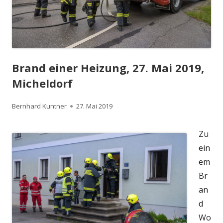
Brand einer Heizung, 27. Mai 2019,
Micheldorf
Autor
Veröffentlicht
Bernhard Kuntner
27. Mai 2019
am
Zu
ein
em
Br
an
d
Wo