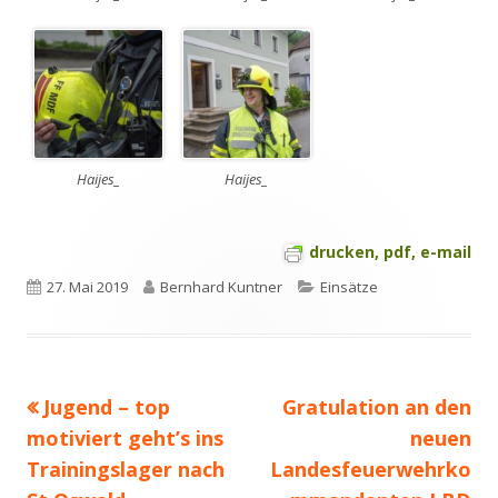
Haijes_
Haijes_
drucken, pdf, e-mail
Veröffentlicht
Autor
Kategorien
27. Mai 2019
Bernhard Kuntner
Einsätze
am
Vorheriger
Nächster
Jugend – top
Gratulation an den
Beitragsnavigation
Beitrag:
Beitrag
motiviert geht’s ins
neuen
Trainingslager nach
Landesfeuerwehrko