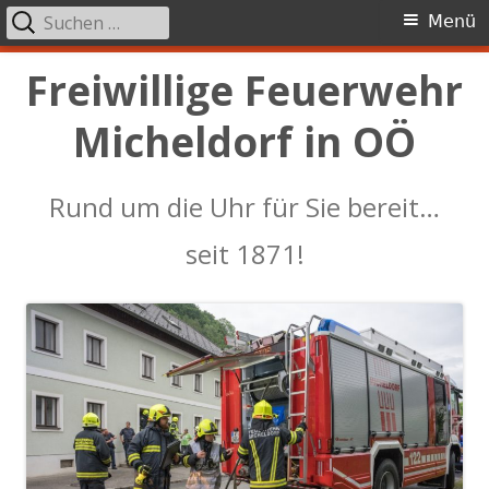
Suchen
Primäres
Menü
nach:
Menü
Springe
Freiwillige Feuerwehr
zum
Micheldorf in OÖ
Inhalt
Rund um die Uhr für Sie bereit…
seit 1871!