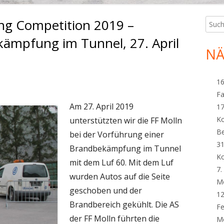
ing Competition 2019 –
Such
Ha
nach:
ämpfung im Tunnel, 27. April
Sei
NÄ
16
Fa
Am 27. April 2019
17
K
unterstützten wir die FF Molln
B
bei der Vorführung einer
31
Brandbekämpfung im Tunnel
K
mit dem Luf 60. Mit dem Luf
7.
wurden Autos auf die Seite
M
geschoben und der
12
Brandbereich gekühlt. Die AS
Fe
der FF Molln führten die
Me