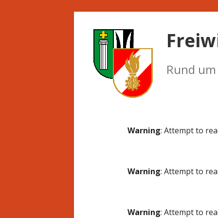
Springe
zum
Freiw
Inhalt
Rund um d
Primäres
Warning
: Attempt to re
Menü
Warning
: Attempt to re
Warning
: Attempt to re