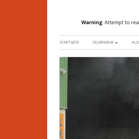
Warning
: Attempt to re
STARTSEITE
FEUERWEHR
AU
KOMMANDO
F
MANNSCHAFT
F
MITGLIED WERDEN
K
JUGENDGRUPPE
S
CHRONIK
LU
EINSATZGEBIET
T
AUSBILDUNG
S