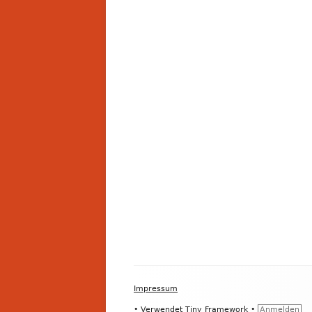
Footer
Impressum
Inhalt
•
Verwendet
Tiny Framework
•
Anmelden