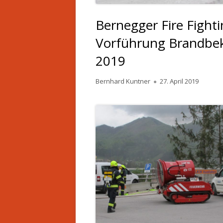
Bernegger Fire Fight
Vorführung Brandbek
2019
Autor
Veröffentlicht
Bernhard Kuntner
27. April 2019
am