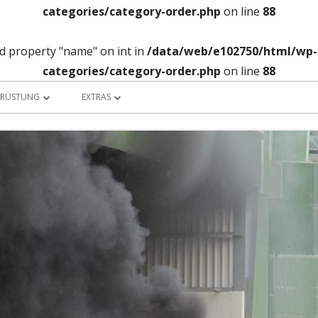
categories/category-order.php
on line
88
ad property "name" on int in
/data/web/e102750/html/wp-c
categories/category-order.php
on line
88
SRÜSTUNG
EXTRAS
UHRPARK
BANKDATEN
W-HAUS
TERMINKALENDER
RANSTÜTZPUNKT
WETTERSTATION
RF-STÜTZPUNKT
SICHERHEIT
F 60
DOWNLOAD
UNNELSTÜTZPUNKT
LINKS…
TEIGERGRUPPE