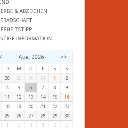
END
ERBE & ABZEICHEN
ERADSCHAFT
HERHEITSTIPP
STIGE INFORMATION
<
Aug. 2026
>>
D
M
D
F
S
S
28
29
30
31
1
2
4
5
6
7
8
9
11
12
13
14
15
16
18
19
20
21
22
23
25
26
27
28
29
30
1
2
3
4
5
6