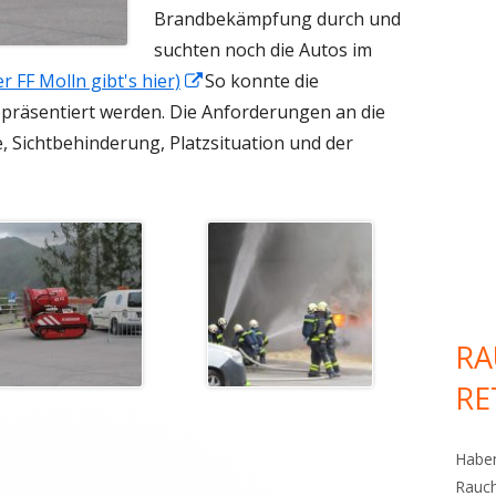
Brandbekämpfung durch und
suchten noch die Autos im
In
r FF Molln gibt's hier)
So konnte die
neuem
räsentiert werden. Die Anforderungen an die
Fenster
, Sichtbehinderung, Platzsituation und der
öffnen
RA
RE
Haben
Rauch