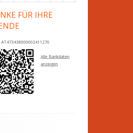
NKE FÜR IHRE
ENDE
: AT473438000002411270
Alle Bankdaten
anzeigen