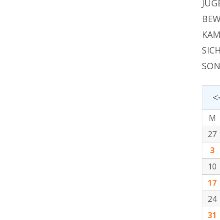
JUG
BEW
KAM
SIC
SON
<
M
27
3
10
17
24
31