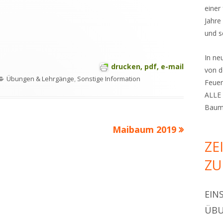
einer
Jahre
und s
In n
drucken, pdf, e-mail
von d
Kategorien
Übungen & Lehrgänge
,
Sonstige Information
Feuer
ALLE 
Bauma
Nächster
Maibaum 2019
Beitrag
ZE
ZU
EIN
ÜBU