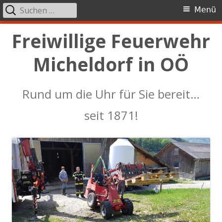
Suchen
Primäres
Menü
nach:
Menü
Springe
Freiwillige Feuerwehr
zum
Micheldorf in OÖ
Inhalt
Rund um die Uhr für Sie bereit…
seit 1871!