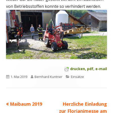
von Betriebsstoffen konnte so verhindert werden.
drucken, pdf, e-mail
Veröffentlicht
Autor
Kategorien
1. Mai 2019
Bernhard Kuntner
Einsätze
am
Vorheriger
Nächster
Maibaum 2019
Herzliche Einladung
Beitragsnavigation
Beitrag:
Beitrag
zur Florianimesse am