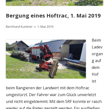
Bergung eines Hoftrac, 1. Mai 2019
Autor
Veröffentlicht
Bernhard Kuntner
1. Mai 2019
am
Beim
Ladev
organ
g auf
dem
Hof
ist
beim Rangieren der Landwirt mit dem Hoftrac
umgestürzt. Der Fahrer war zum Glück unverletzt
und nicht eingeklemmt. Mit dem SRF konnte er rasch
wieder auf die Räder gestellt werden. Ein ausfließen