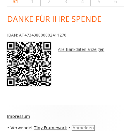
31
1
2
3
4
5
6
DANKE FÜR IHRE SPENDE
IBAN: AT473438000002411270
Alle Bankdaten anzeigen
Footer
Impressum
Inhalt
•
Verwendet
Tiny Framework
•
Anmelden