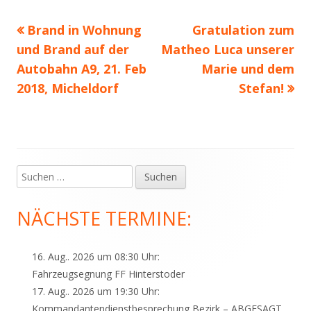
Vorheriger
Nächster
Brand in Wohnung
Gratulation zum
Beitragsnavigation
Beitrag:
Beitrag
und Brand auf der
Matheo Luca unserer
Autobahn A9, 21. Feb
Marie und dem
2018, Micheldorf
Stefan!
Suchen
Haupt-
nach:
Seitenleiste
NÄCHSTE TERMINE:
16. Aug.. 2026 um 08:30 Uhr:
Fahrzeugsegnung FF Hinterstoder
17. Aug.. 2026 um 19:30 Uhr:
Kommandantendienstbesprechung Bezirk – ABGESAGT