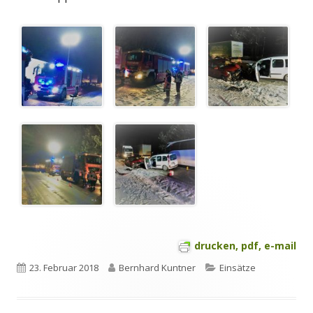
drucken, pdf, e-mail
Veröffentlicht
Autor
Kategorien
23. Februar 2018
Bernhard Kuntner
Einsätze
am