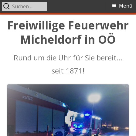
Suchen
Primäres
Menü
nach:
Menü
Springe
Freiwillige Feuerwehr
zum
Micheldorf in OÖ
Inhalt
Rund um die Uhr für Sie bereit…
seit 1871!