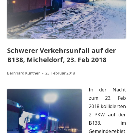
Schwerer Verkehrsunfall auf der
B138, Micheldorf, 23. Feb 2018
Autor
Veröffentlicht
Bernhard Kuntner
23. Februar 2018
am
In der Nacht
zum 23. Feb
2018 kollidierten
2 PKW auf der
B138, im
Gemeindegebiet