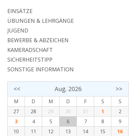
EINSÄTZE
ÜBUNGEN & LEHRGÄNGE
JUGEND
BEWERBE & ABZEICHEN
KAMERADSCHAFT
SICHERHEITSTIPP
SONSTIGE INFORMATION
<<
Aug. 2026
>>
M
D
M
D
F
S
S
27
28
29
30
31
1
2
3
4
5
6
7
8
9
10
11
12
13
14
15
16