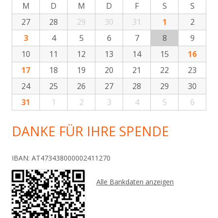
M
D
M
D
F
S
S
27
28
29
30
31
1
2
3
4
5
6
7
8
9
10
11
12
13
14
15
16
17
18
19
20
21
22
23
24
25
26
27
28
29
30
31
1
2
3
4
5
6
DANKE FÜR IHRE SPENDE
IBAN: AT473438000002411270
Alle Bankdaten anzeigen