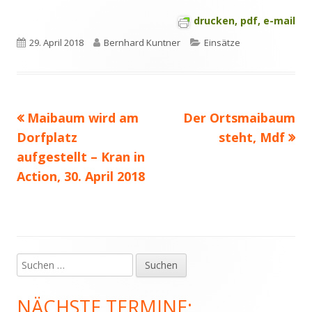
drucken, pdf, e-mail
Veröffentlicht
Autor
Kategorien
29. April 2018
Bernhard Kuntner
Einsätze
am
Vorheriger
Nächster
Maibaum wird am
Der Ortsmaibaum
Beitragsnavigation
Beitrag:
Beitrag
Dorfplatz
steht, Mdf
aufgestellt – Kran in
Action, 30. April 2018
Suchen
Haupt-
nach:
Seitenleiste
NÄCHSTE TERMINE: