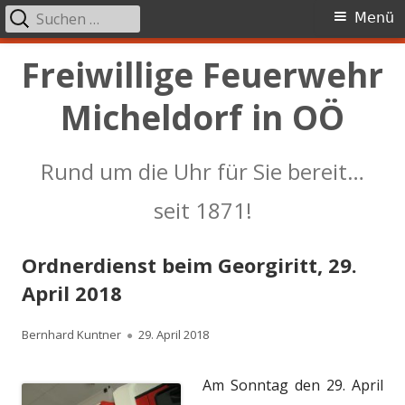
Suchen
Primäres
Menü
nach:
Menü
Springe
Freiwillige Feuerwehr
zum
Micheldorf in OÖ
Inhalt
Rund um die Uhr für Sie bereit…
seit 1871!
Ordnerdienst beim Georgiritt, 29.
April 2018
Autor
Veröffentlicht
Bernhard Kuntner
29. April 2018
am
Am Sonntag den 29. April