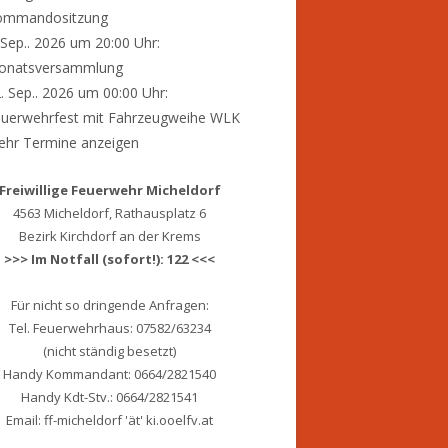
ommandositzung
 Sep.. 2026 um 20:00 Uhr:
onatsversammlung
. Sep.. 2026 um 00:00 Uhr:
uerwehrfest mit Fahrzeugweihe WLK
hr Termine anzeigen
Freiwillige Feuerwehr Micheldorf
4563 Micheldorf, Rathausplatz 6
Bezirk Kirchdorf an der Krems
>>> Im Notfall (sofort!): 122 <<<
Für nicht so dringende Anfragen:
Tel. Feuerwehrhaus: 07582/63234
(nicht ständig besetzt)
Handy Kommandant: 0664/2821540
Handy Kdt-Stv.: 0664/2821541
Email: ff-micheldorf 'ät' ki.ooelfv.at