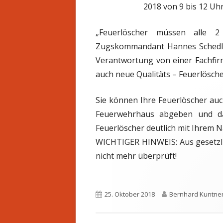
2018 von 9 bis 12 Uh
BEWERBE
„Feuerlöscher müssen alle 2
Zugskommandant Hannes Schedlb
Verantwortung von einer Fachfir
auch neue Qualitäts – Feuerlösche
Sie können Ihre Feuerlöscher auc
Feuerwehrhaus abgeben und da
Feuerlöscher deutlich mit Ihrem 
WICHTIGER HINWEIS: Aus gesetzli
nicht mehr überprüft!
Veröffentlicht
Autor
25. Oktober 2018
Bernhard Kuntne
am