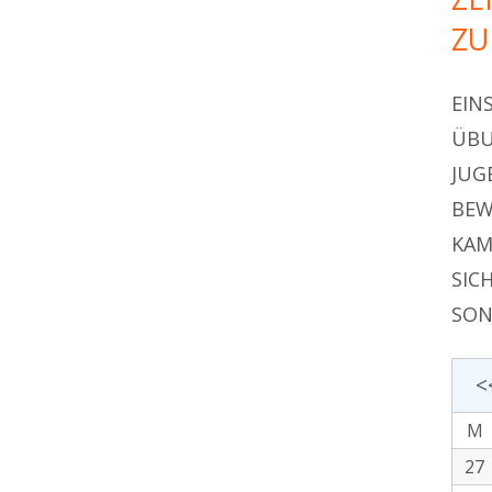
ZU
EIN
ÜBU
JUG
BEW
KAM
SIC
SON
<
M
27