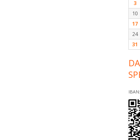
3
10
17
24
31
DA
SP
IBAN