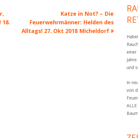
RA
Nächster
r,
Katze in Not? – Die
RE
Beitrag
 18.
Feuerwehrmänner: Helden des
Alltags! 27. Okt 2018 Micheldorf
Haben
Rauch
einer
Jahre
und s
In n
von d
Feuer
ALLE 
Bauma
ZE