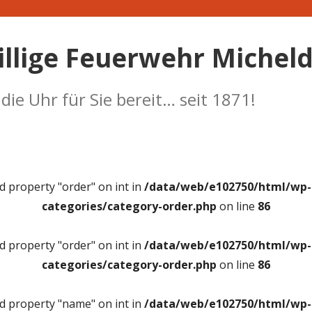
illige Feuerwehr Micheld
ie Uhr für Sie bereit… seit 1871!
ad property "order" on int in
/data/web/e102750/html/wp-c
categories/category-order.php
on line
86
ad property "order" on int in
/data/web/e102750/html/wp-c
categories/category-order.php
on line
86
ad property "name" on int in
/data/web/e102750/html/wp-c