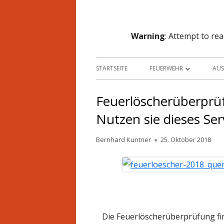
Warning
: Attempt to re
STARTSEITE
FEUERWEHR
AU
KOMMANDO
F
Feuerlöscherüberprü
MANNSCHAFT
F
Nutzen sie dieses Ser
MITGLIED WERDEN
K
Autor
Veröffentlicht
Bernhard Kuntner
25. Oktober 2018
am
JUGENDGRUPPE
S
CHRONIK
LU
EINSATZGEBIET
T
Die Feuerlöscherüberprüfung fi
AUSBILDUNG
S