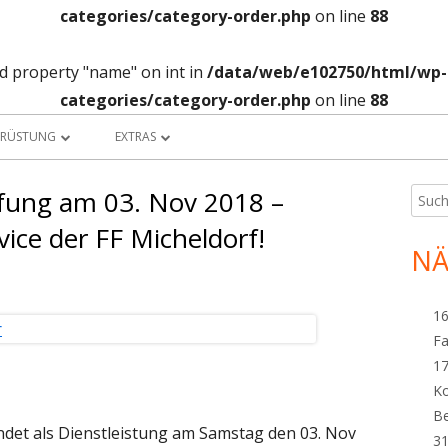
categories/category-order.php
on line
88
ad property "name" on int in
/data/web/e102750/html/wp-c
categories/category-order.php
on line
88
SRÜSTUNG
EXTRAS
UHRPARK
BANKDATEN
fung am 03. Nov 2018 –
Such
Ha
nach:
W-HAUS
TERMINKALENDER
vice der FF Micheldorf!
Sei
NÄ
RANSTÜTZPUNKT
WETTERSTATION
RF-STÜTZPUNKT
SICHERHEIT
16
Fa
F 60
DOWNLOAD
17
UNNELSTÜTZPUNKT
LINKS…
K
B
ndet als Dienstleistung am Samstag den 03. Nov
TEIGERGRUPPE
31