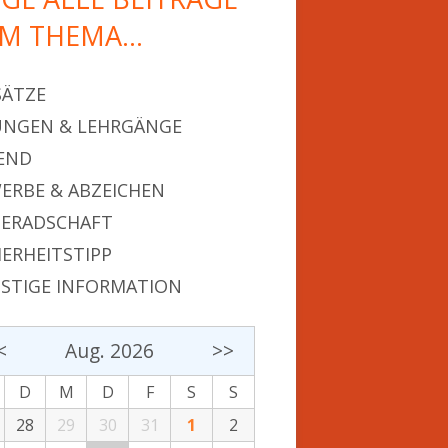
M THEMA…
SÄTZE
NGEN & LEHRGÄNGE
END
ERBE & ABZEICHEN
ERADSCHAFT
HERHEITSTIPP
STIGE INFORMATION
<
Aug. 2026
>>
D
M
D
F
S
S
28
29
30
31
1
2