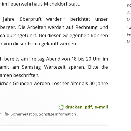
r im Feuerwehrhaus Micheldorf statt.
K
7.
 Jahre überprüft werden.“ berichtet unser
M
erger. Die Arbeiten werden auf Rechnung und
12
Fe
ma durchgeführt. Bei dieser Gelegenheit können
Me
r von dieser Firma gekauft werden.
h bereits am Freitag Abend von 18 bis 20 Uhr im
mit am Samstag Wartezeit sparen. Bitte die
Namen beschriften.
chen Gründen werden Löscher älter als 30 Jahre
drucken, pdf, e-mail
Kategorien
r
Sicherheitstipp
,
Sonstige Information