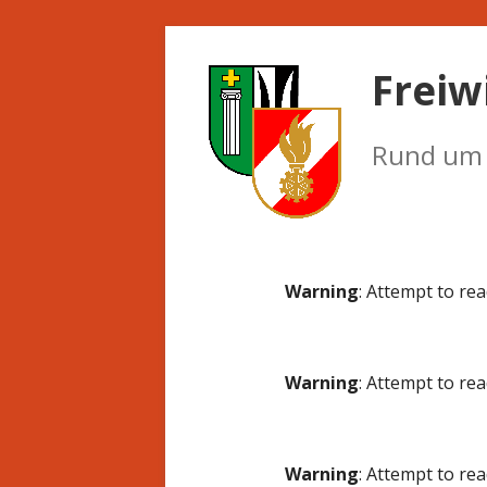
Springe
zum
Freiw
Inhalt
Rund um d
Primäres
Warning
: Attempt to re
Menü
Warning
: Attempt to re
Warning
: Attempt to re