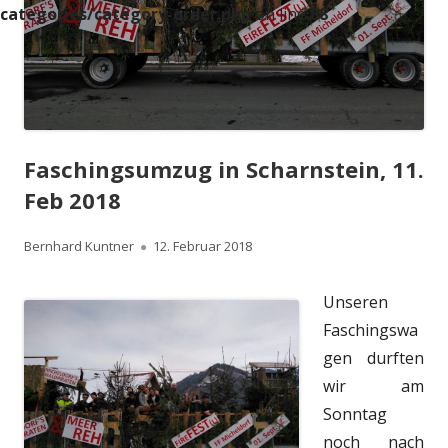
categories/category-order.php
on line
88
Faschingsumzug in Scharnstein, 11.
Feb 2018
Autor
Veröffentlicht
Bernhard Kuntner
12. Februar 2018
am
Unseren
Faschingswa
gen durften
wir am
Sonntag
noch nach