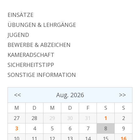
EINSÄTZE
ÜBUNGEN & LEHRGÄNGE
JUGEND
BEWERBE & ABZEICHEN
KAMERADSCHAFT
SICHERHEITSTIPP
SONSTIGE INFORMATION
<<
Aug. 2026
>>
M
D
M
D
F
S
S
27
28
29
30
31
1
2
3
4
5
6
7
8
9
10
11
12
13
14
15
16