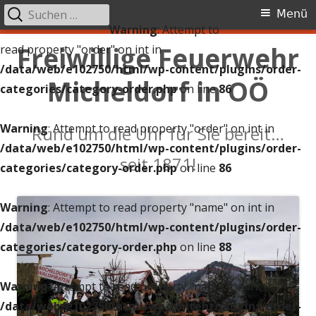
Suchen
Primäres
Menü
nach:
Warning
: Attempt to
Menü
Springe
Freiwillige Feuerwehr
read property "order" on int in
zum
/data/web/e102750/html/wp-content/plugins/order-
Micheldorf in OÖ
Inhalt
categories/category-order.php
on line
86
Warning
: Attempt to read property "order" on int in
Rund um die Uhr für Sie bereit…
/data/web/e102750/html/wp-content/plugins/order-
seit 1871!
categories/category-order.php
on line
86
Warning
: Attempt to read property "name" on int in
/data/web/e102750/html/wp-content/plugins/order-
categories/category-order.php
on line
88
Warning
: Attempt to read property "name" on int in
/data/web/e102750/html/wp-content/plugins/order-