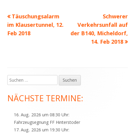
Vorheriger
Nächster
Täuschungsalarm
Schwerer
Beitragsnavigation
Beitrag:
Beitrag
im Klausertunnel, 12.
Verkehrsunfall auf
Feb 2018
der B140, Micheldorf,
14. Feb 2018
Suchen
Haupt-
nach:
Seitenleiste
NÄCHSTE TERMINE:
16. Aug.. 2026 um 08:30 Uhr:
Fahrzeugsegnung FF Hinterstoder
17. Aug.. 2026 um 19:30 Uhr: