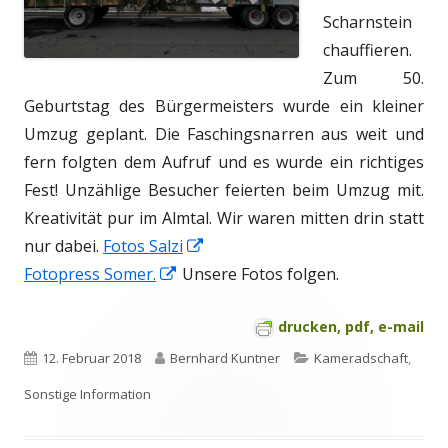
Scharnstein
chauffieren.
Zum 50.
Geburtstag des Bürgermeisters wurde ein kleiner
Umzug geplant. Die Faschingsnarren aus weit und
fern folgten dem Aufruf und es wurde ein richtiges
Fest! Unzählige Besucher feierten beim Umzug mit.
Kreativität pur im Almtal. Wir waren mitten drin statt
In
nur dabei.
Fotos Salzi
In
neuem
Fotopress Somer.
Unsere Fotos folgen.
neuem
Fenster
drucken, pdf, e-mail
Fenster
öffnen
öffnen
Veröffentlicht
Autor
Kategorien
12. Februar 2018
Bernhard Kuntner
Kameradschaft
,
am
Sonstige Information