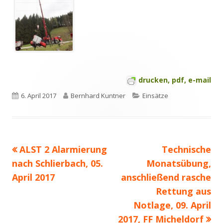
drucken, pdf, e-mail
Veröffentlicht
Autor
Kategorien
6. April 2017
Bernhard Kuntner
Einsätze
am
Vorheriger
Nächster
ALST 2 Alarmierung
Technische
Beitragsnavigation
Beitrag:
Beitrag
nach Schlierbach, 05.
Monatsübung,
April 2017
anschließend rasche
Rettung aus
Notlage, 09. April
2017, FF Micheldorf