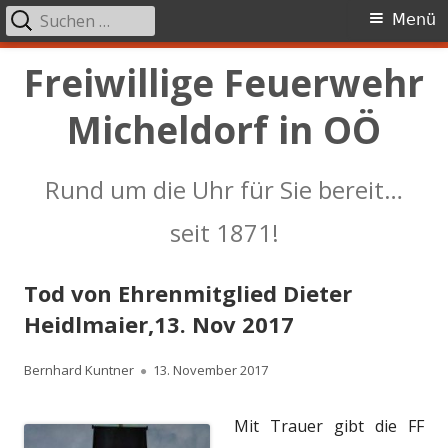
Suchen
Primäres
Menü
nach:
Menü
Springe
Freiwillige Feuerwehr
zum
Micheldorf in OÖ
Inhalt
Rund um die Uhr für Sie bereit…
seit 1871!
Tod von Ehrenmitglied Dieter
Heidlmaier,13. Nov 2017
Autor
Veröffentlicht
Bernhard Kuntner
13. November 2017
am
Mit Trauer gibt die FF