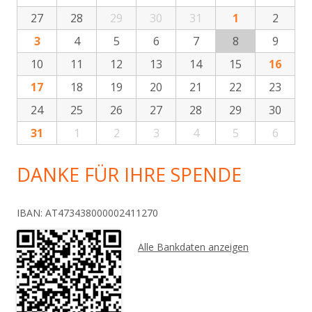
27
28
29
30
31
1
2
3
4
5
6
7
8
9
10
11
12
13
14
15
16
17
18
19
20
21
22
23
24
25
26
27
28
29
30
31
1
2
3
4
5
6
DANKE FÜR IHRE SPENDE
IBAN: AT473438000002411270
Alle Bankdaten anzeigen