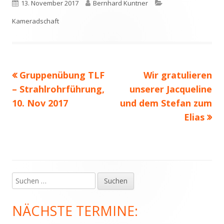
Veröffentlicht
Autor
Kategorien
13. November 2017
Bernhard Kuntner
am
Kameradschaft
Vorheriger
Nächster
Gruppenübung TLF
Wir gratulieren
Beitragsnavigation
Beitrag:
Beitrag
– Strahlrohrführung,
unserer Jacqueline
10. Nov 2017
und dem Stefan zum
Elias
Suchen
Haupt-
nach:
Seitenleiste
NÄCHSTE TERMINE: