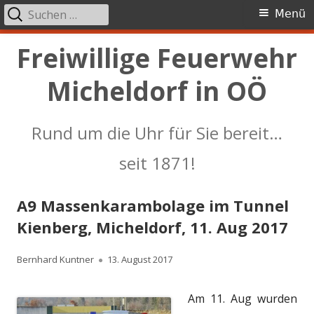
Suchen
Primäres
Menü
nach:
Menü
Springe
Freiwillige Feuerwehr
zum
Micheldorf in OÖ
Inhalt
Rund um die Uhr für Sie bereit…
seit 1871!
A9 Massenkarambolage im Tunnel
Kienberg, Micheldorf, 11. Aug 2017
Autor
Veröffentlicht
Bernhard Kuntner
13. August 2017
am
Am 11. Aug wurden