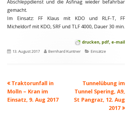
Abschleppdienst und die Asfinag wieder befahrbar
gemacht.
Im Einsatz: FF Klaus mit KDO und RLF-T, FF
Micheldorf mit KDO, SRF und TLF 4000, Dauer 30 min.
drucken, pdf, e-mail
Veröffentlicht
Autor
Kategorien
13. August 2017
Bernhard Kuntner
Einsätze
am
Vorheriger
Nächster
Traktorunfall in
Tunnelübung im
Beitragsnavigation
Beitrag:
Beitrag
Molln – Kran im
Tunnel Spering, A9,
Einsatz, 9. Aug 2017
St Pangraz, 12. Aug
2017