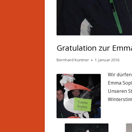
Gratulation zur Emma
Autor
Veröffentlicht
Bernhard Kuntner
1. Januar 2016
am
Wir dürfen
Emma Sophi
Unseren Sto
Winterstim