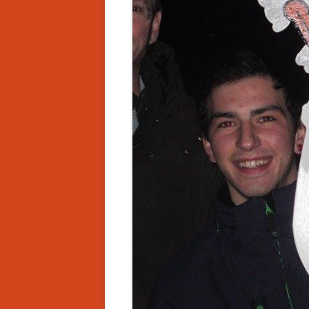
CHRONIK
LU
EINSATZGEBIET
T
AUSBILDUNG
S
BEWERBE