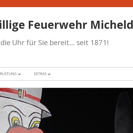
illige Feuerwehr Micheld
ie Uhr für Sie bereit… seit 1871!
SRÜSTUNG
EXTRAS
UHRPARK
BANKDATEN
W-HAUS
TERMINKALENDER
RANSTÜTZPUNKT
WETTERSTATION
RF-STÜTZPUNKT
SICHERHEIT