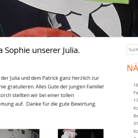
 Sophie unserer Julia.
Such
Ha
nach:
Sei
NÄ
 der Julia und dem Patrick ganz herzlich zur
16
e gratulieren. Alles Gute der jungen Familie!
Fa
rch stellten wir bei einer tollen
17
mung auf. Danke für die gute Bewirtung.
K
B
31
K