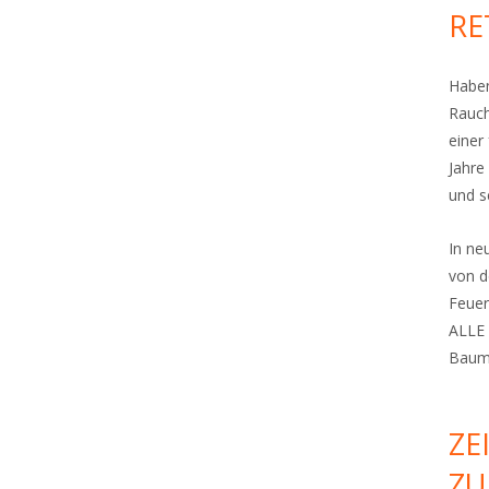
RE
Haben
Rauch
einer
Jahre
und s
In n
von d
Feuer
ALLE 
Bauma
ZE
ZU