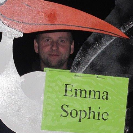
F 60
DOWNLOAD
UNNELSTÜTZPUNKT
LINKS…
TEIGERGRUPPE