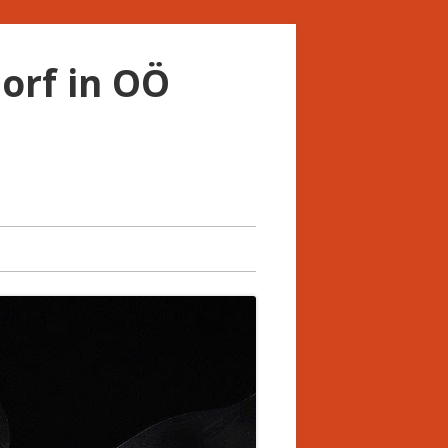
orf in OÖ