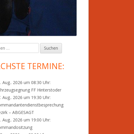
en
upt-
tenleiste
CHSTE TERMINE:
. Aug.. 2026 um 08:30 Uhr:
hrzeugsegnung FF Hinterstoder
. Aug.. 2026 um 19:30 Uhr:
ommandantendienstbesprechung
ezirk – ABGESAGT
. Aug.. 2026 um 19:00 Uhr:
ommandositzung