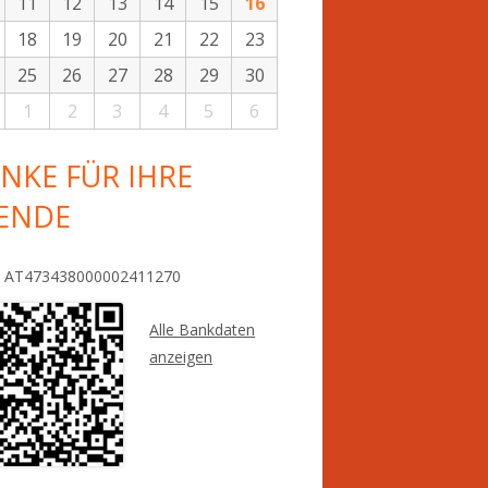
11
12
13
14
15
16
18
19
20
21
22
23
25
26
27
28
29
30
1
2
3
4
5
6
NKE FÜR IHRE
ENDE
: AT473438000002411270
Alle Bankdaten
anzeigen