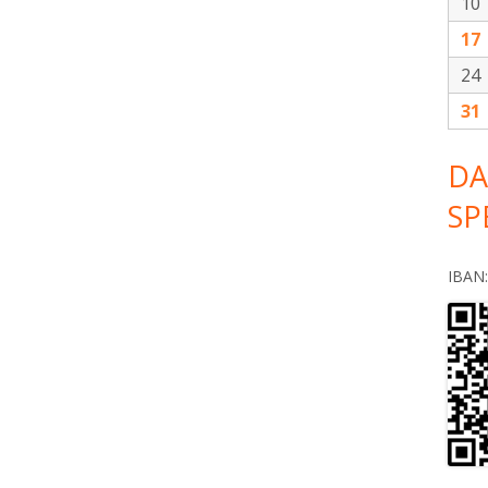
10
17
24
31
DA
SP
IBAN