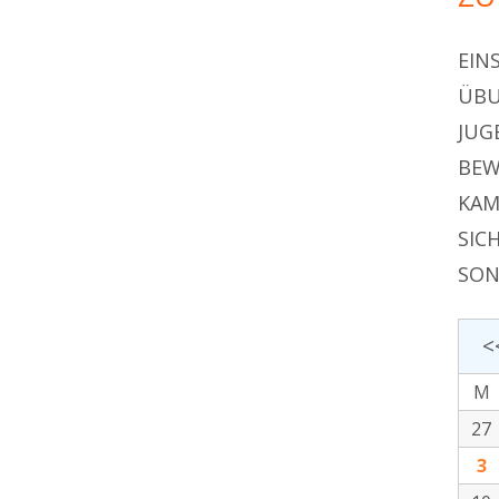
EIN
ÜBU
JUG
BEW
KAM
SIC
SON
<
M
27
3