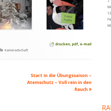
7.
M
12
Fe
Me
drucken, pdf, e-mail
Kategorien
Kameradschaft
Nächster
Start in die Übungssaison –
Beitrag
Atemschutz – Voll rein in den
Rauch
RA