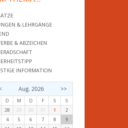
SÄTZE
NGEN & LEHRGÄNGE
END
ERBE & ABZEICHEN
ERADSCHAFT
HERHEITSTIPP
STIGE INFORMATION
<
Aug. 2026
>>
D
M
D
F
S
S
28
29
30
31
1
2
4
5
6
7
8
9