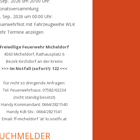
 Sep.. 2026 um 20:00 Uhr:
onatsversammlung
. Sep.. 2026 um 00:00 Uhr:
uerwehrfest mit Fahrzeugweihe WLK
hr Termine anzeigen
Freiwillige Feuerwehr Micheldorf
4563 Micheldorf, Rathausplatz 6
Bezirk Kirchdorf an der Krems
>>> Im Notfall (sofort!): 122 <<<
Für nicht so dringende Anfragen:
Tel. Feuerwehrhaus: 07582/63234
(nicht ständig besetzt)
Handy Kommandant: 0664/2821540
Handy Kdt-Stv.: 0664/2821541
Email: ff-micheldorf 'ät' ki.ooelfv.at
UCHMELDER