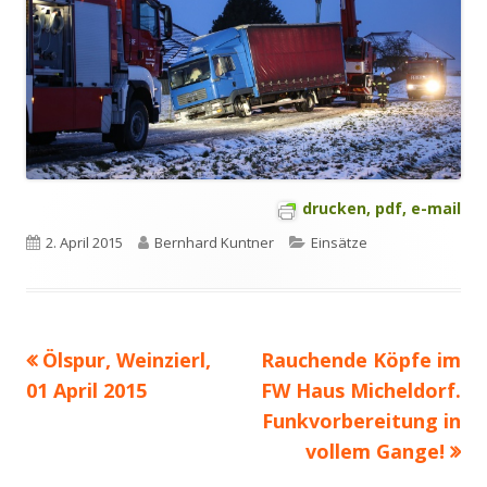
drucken, pdf, e-mail
Veröffentlicht
Autor
Kategorien
2. April 2015
Bernhard Kuntner
Einsätze
am
Vorheriger
Nächster
Ölspur, Weinzierl,
Rauchende Köpfe im
Beitragsnavigation
Beitrag:
Beitrag
01 April 2015
FW Haus Micheldorf.
Funkvorbereitung in
vollem Gange!