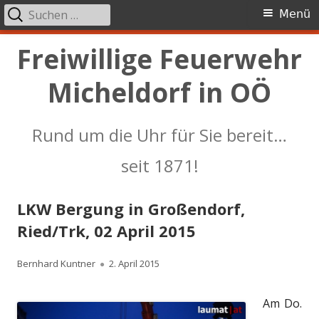
Suchen
Primäres
Menü
nach:
Menü
Springe
Freiwillige Feuerwehr
zum
Micheldorf in OÖ
Inhalt
Rund um die Uhr für Sie bereit…
seit 1871!
LKW Bergung in Großendorf,
Ried/Trk, 02 April 2015
Autor
Veröffentlicht
Bernhard Kuntner
2. April 2015
am
Am Do.