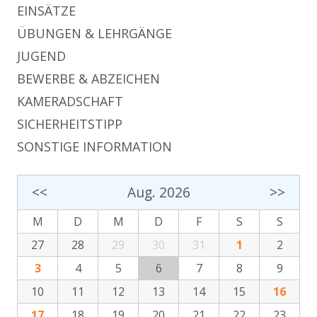
EINSÄTZE
ÜBUNGEN & LEHRGÄNGE
JUGEND
BEWERBE & ABZEICHEN
KAMERADSCHAFT
SICHERHEITSTIPP
SONSTIGE INFORMATION
<<
Aug. 2026
>>
M
D
M
D
F
S
S
27
28
29
30
31
1
2
3
4
5
6
7
8
9
10
11
12
13
14
15
16
17
18
19
20
21
22
23