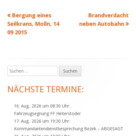
Vorheriger
Nächster
Bergung eines
Brandverdacht
Beitragsnavigation
Beitrag:
Beitrag
Seilkrans, Molln, 14
neben Autobahn
09 2015
Suchen
Haupt-
nach:
Seitenleiste
NÄCHSTE TERMINE:
16. Aug.. 2026 um 08:30 Uhr:
Fahrzeugsegnung FF Hinterstoder
17. Aug.. 2026 um 19:30 Uhr:
Kommandantendienstbesprechung Bezirk – ABGESAGT