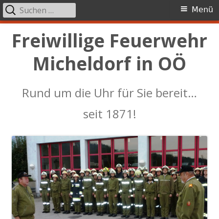
Suchen
Primäres
Menü
nach:
Menü
Springe
Freiwillige Feuerwehr
zum
Micheldorf in OÖ
Inhalt
Rund um die Uhr für Sie bereit…
seit 1871!