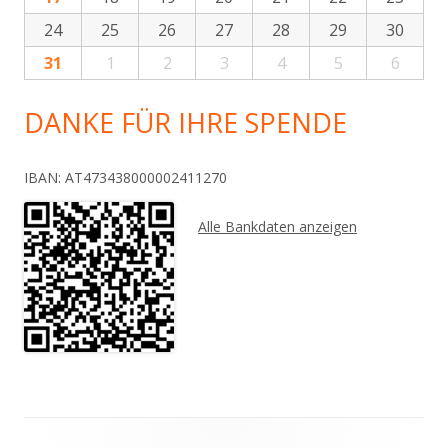
24
25
26
27
28
29
30
31
1
2
3
4
5
6
DANKE FÜR IHRE SPENDE
IBAN: AT473438000002411270
Alle Bankdaten anzeigen
Footer