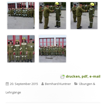
drucken, pdf, e-mail
Veröffentlicht
Autor
Kategorien
20. September 2015
Bernhard Kuntner
Übungen &
am
Lehrgänge