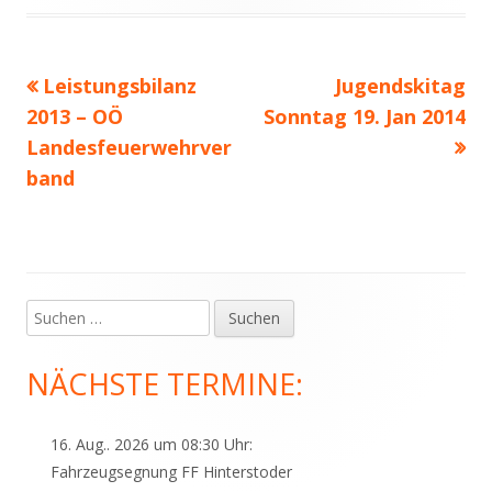
Vorheriger
Nächster
Leistungsbilanz
Jugendskitag
Beitragsnavigation
Beitrag:
Beitrag
2013 – OÖ
Sonntag 19. Jan 2014
Landesfeuerwehrver
band
Suchen
Haupt-
nach:
Seitenleiste
NÄCHSTE TERMINE:
16. Aug.. 2026 um 08:30 Uhr:
Fahrzeugsegnung FF Hinterstoder