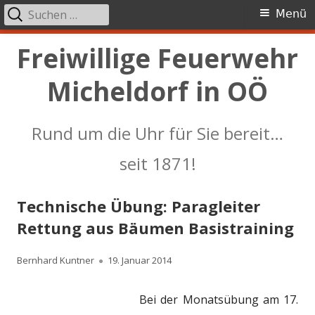
Suchen
Primäres
Menü
nach:
Menü
Springe
Freiwillige Feuerwehr
zum
Micheldorf in OÖ
Inhalt
Rund um die Uhr für Sie bereit…
seit 1871!
Technische Übung: Paragleiter
Rettung aus Bäumen Basistraining
Autor
Veröffentlicht
Bernhard Kuntner
19. Januar 2014
am
Bei der Monatsübung am 17.