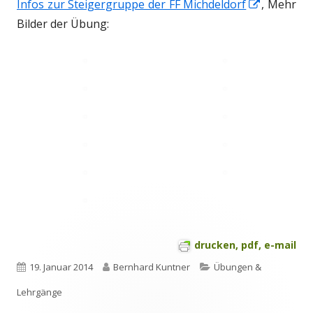
In
Infos zur Steigergruppe der FF Michdeldorf
, Mehr
neuem
Bilder der Übung:
Fenster
öffnen
drucken, pdf, e-mail
Veröffentlicht
Autor
Kategorien
19. Januar 2014
Bernhard Kuntner
Übungen &
am
Lehrgänge