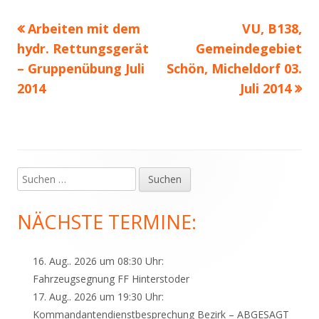
Vorheriger
Nächster
Arbeiten mit dem
VU, B138,
Beitragsnavigation
Beitrag:
Beitrag
hydr. Rettungsgerät
Gemeindegebiet
– Gruppenübung Juli
Schön, Micheldorf 03.
2014
Juli 2014
Suchen
Haupt-
nach:
Seitenleiste
NÄCHSTE TERMINE:
16. Aug.. 2026 um 08:30 Uhr:
Fahrzeugsegnung FF Hinterstoder
17. Aug.. 2026 um 19:30 Uhr:
Kommandantendienstbesprechung Bezirk – ABGESAGT