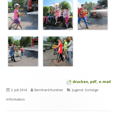
drucken, pdf, e-mail
Veröffentlicht
Autor
Kategorien
2. Juli 2014
Bernhard Kuntner
Jugend
,
Sonstige
am
Information