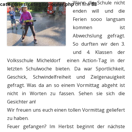
Wenn die Schule nicht
categories/category-order.php
on line
88
enden will und die
Ferien sooo langsam
kommen ist
Abwechslung gefragt.
So durften wir den 3.
und 4. Klassen der
Volksschule Micheldorf einen Action-Tag in der
letzten Schulwoche bieten. Da war Sportlichkeit,
Geschick, Schwindelfreiheit und Zielgenauigkeit
gefragt. Was da an so einem Vormittag abgeht ist
nicht in Worten zu fassen. Sehen sie sich die
Gesichter an!
Wir freuen uns euch einen tollen Vormittag geliefert
zu haben.
Feuer gefangen? Im Herbst beginnt der nächste