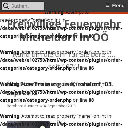
Suchen
Primäres
Menü
nach:
Warning
: Attempt to
Menü
Springe
Freiwillige Feuerwehr
read property "order" on int in
zum
/data/web/e102750/html/wp-content/plugins/order-
Micheldorf in OÖ
Inhalt
categories/category-order.php
on line
86
Warning
: Attempt to read property "order" on int in
Rund um die Uhr für Sie bereit…
/data/web/e102750/html/wp-content/plugins/order-
seit 1871!
categories/category-order.php
on line
86
Hot Fire Training in Kirchdorf, 03.
Warning
: Attempt to read property "name" on int in
Sept 2013
/data/web/e102750/html/wp-content/plugins/order-
categories/category-order.php
on line
88
Autor
Veröffentlicht
Bernhard Kuntner
4. September 2013
Warning
: Attempt to read property "name" on int in
am
Das
/data/web/e102750/html/wp-content/plugins/order-