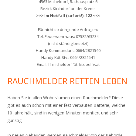
4563 Micheldorf, Rathausplatz 6
Bezirk Kirchdorf an der Krems
>>> Im Notfall (sofort!): 122 <<<
Für nicht so dringende Anfragen:
Tel. Feuerwehrhaus: 07582/63234
(nicht ständig besetzt)
Handy Kommandant: 0664/2821540
Handy Kdt-Stv.: 0664/2821541
Email: ff-micheldorf 'ät' ki.ooelfv.at
RAUCHMELDER RETTEN LEBEN
Haben Sie in allen Wohnräumen einen Rauchmelder? Diese
gibt es auch schon mit einer fest verbauten Batterie, welche
10 Jahre hält, sind in wenigen Minuten montiert und sehr
günstig.
In neuen Gebäuden werden Rauchmelder von der Behörde