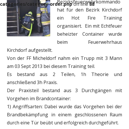
Bezirksfeuerwehrkommando
categories/category-order.php
on line
88
hat für den Bezirk Kirchdorf
ein Hot Fire Training
organisiert. Ein mit Echtfeuer
beheizter Container wurde
beim Feuerwehrhaus
Kirchdorf aufgestellt.
Von der FF Micheldorf nahm ein Trupp mit 3 Mann
am 03 Sept 2013 bei diesem Training teil.
Es bestand aus 2 Teilen, 1h Theorie und
anschließend 3h Praxis.
Der Praxisteil bestand aus 3 Durchgängen mit
Vorgehen im Brandcontainer:
1) Angriffsarten: Dabei wurde das Vorgehen bei der
Brandbekämpfung in einem geschlossenen Raum
durch eine Tür beübt und erfolgreich durchgeführt.