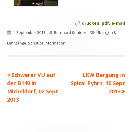
drucken, pdf, e-mail
Veröffentlicht
Autor
Kategorien
4. September 2013
Bernhard Kuntner
Übungen &
am
Lehrgänge
,
Sonstige Information
Vorheriger
Nächster
Schwerer VU auf
LKW Bergung in
Beitragsnavigation
Beitrag:
Beitrag
der B140 in
Spital Pyhrn, 10 Sept
Micheldorf, 02 Sept
2013
2013