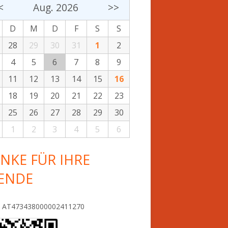
<
Aug. 2026
>>
D
M
D
F
S
S
28
29
30
31
1
2
4
5
6
7
8
9
11
12
13
14
15
16
18
19
20
21
22
23
25
26
27
28
29
30
1
2
3
4
5
6
NKE FÜR IHRE
ENDE
: AT473438000002411270