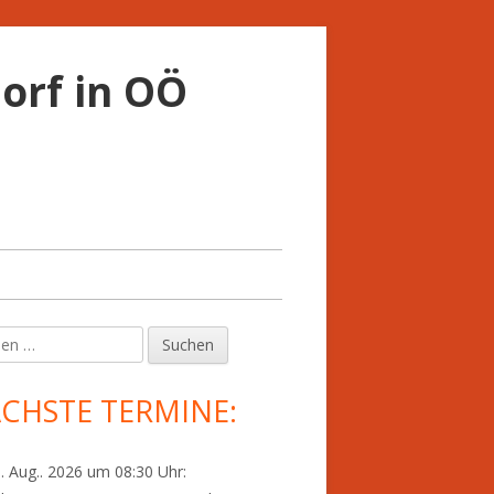
orf in OÖ
en
upt-
tenleiste
CHSTE TERMINE:
. Aug.. 2026 um 08:30 Uhr: