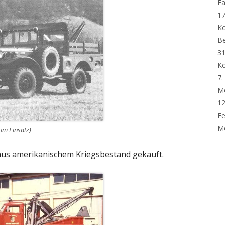
Fa
F 60
DOWNLOAD
17
UNNELSTÜTZPUNKT
LINKS…
K
B
TEIGERGRUPPE
31
K
7.
M
12
Fe
Me
im Einsatz)
us amerikanischem Kriegsbestand gekauft.