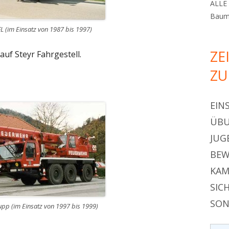
ALLE 
Bauma
 (im Einsatz von 1987 bis 1997)
ZE
uf Steyr Fahrgestell.
ZU
EIN
ÜBU
JUG
BEW
KAM
SIC
SON
pp (im Einsatz von 1997 bis 1999)