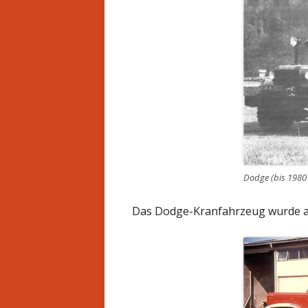
CHRONIK
LU
EINSATZGEBIET
T
AUSBILDUNG
S
BEWERBE
Dodge (bis 1980 
Das Dodge-Kranfahrzeug wurde a