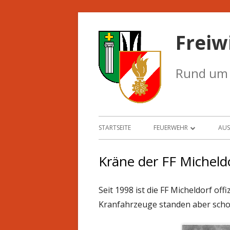
Springe
zum
Freiw
Inhalt
Rund um d
Primäres
STARTSEITE
FEUERWEHR
AU
Menü
KOMMANDO
F
Kräne der FF Micheld
MANNSCHAFT
F
Seit 1998 ist die FF Micheldorf off
MITGLIED WERDEN
K
Kranfahrzeuge standen aber schon 
JUGENDGRUPPE
S