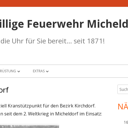
illige Feuerwehr Micheld
ie Uhr für Sie bereit… seit 1871!
SRÜSTUNG
EXTRAS
UHRPARK
BANKDATEN
orf
Such
Ha
nach:
W-HAUS
TERMINKALENDER
Sei
NÄ
iziell Kranstützpunkt für den Bezirk Kirchdorf.
RANSTÜTZPUNKT
WETTERSTATION
seit dem 2. Weltkrieg in Micheldorf im Einsatz:
RF-STÜTZPUNKT
SICHERHEIT
16