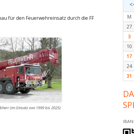
<
M
au für den Feuerwehreinsatz durch die FF
27
3
10
17
24
31
DA
SP
bherr (im Einsatz von 1999 bis 2025)
IBAN