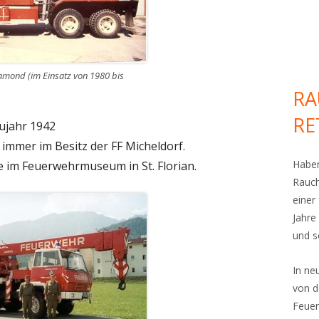
amond (im Einsatz von 1980 bis
RA
RE
aujahr 1942
immer im Besitz der FF Micheldorf.
Haben
e im Feuerwehrmuseum in St. Florian.
Rauch
einer
Jahre
und s
In n
von d
Feuer