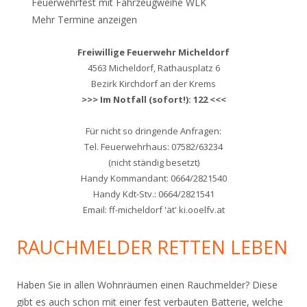
Feuerwehrfest mit Fahrzeugweihe WLK
Mehr Termine anzeigen
Freiwillige Feuerwehr Micheldorf
4563 Micheldorf, Rathausplatz 6
Bezirk Kirchdorf an der Krems
>>> Im Notfall (sofort!): 122 <<<
Für nicht so dringende Anfragen:
Tel. Feuerwehrhaus: 07582/63234
(nicht ständig besetzt)
Handy Kommandant: 0664/2821540
Handy Kdt-Stv.: 0664/2821541
Email: ff-micheldorf 'ät' ki.ooelfv.at
RAUCHMELDER RETTEN LEBEN
Haben Sie in allen Wohnräumen einen Rauchmelder? Diese
gibt es auch schon mit einer fest verbauten Batterie, welche