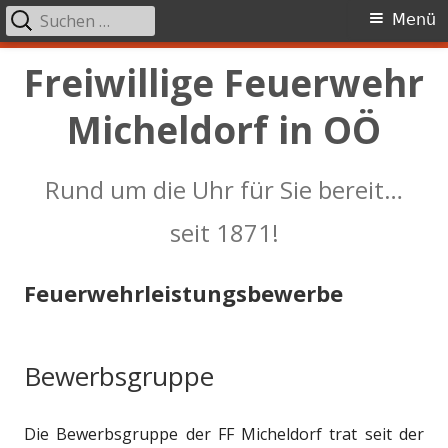
Suchen
Primäres
Menü
nach:
Menü
Springe
Freiwillige Feuerwehr
zum
Micheldorf in OÖ
Inhalt
Rund um die Uhr für Sie bereit…
seit 1871!
Feuerwehrleistungsbewerbe
Bewerbsgruppe
Die Bewerbsgruppe der FF Micheldorf trat seit der