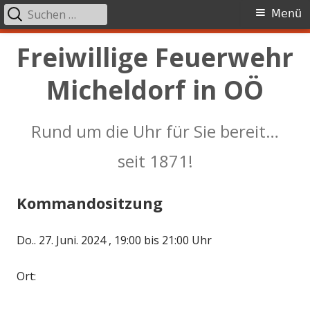
Suchen
Primäres
Menü
nach:
Menü
Springe
Freiwillige Feuerwehr
zum
Micheldorf in OÖ
Inhalt
Rund um die Uhr für Sie bereit…
seit 1871!
Kommandositzung
Do.. 27. Juni. 2024 , 19:00 bis 21:00 Uhr
Ort: