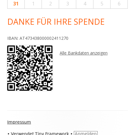
31
1
2
3
4
5
6
DANKE FÜR IHRE SPENDE
IBAN: AT473438000002411270
Alle Bankdaten anzeigen
Footer
Impressum
Inhalt
•
Verwendet
Tiny Framework
•
Anmelden