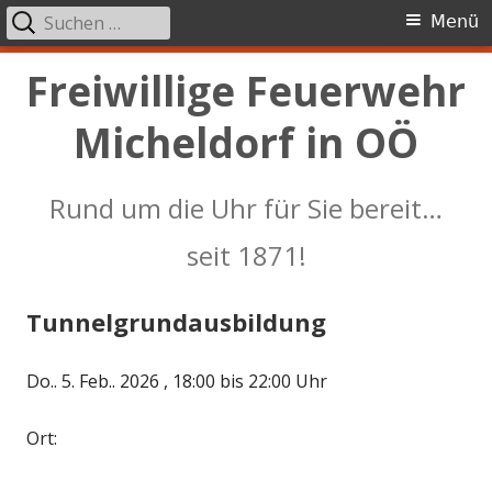
Suchen
Primäres
Menü
nach:
Menü
Springe
Freiwillige Feuerwehr
zum
Micheldorf in OÖ
Inhalt
Rund um die Uhr für Sie bereit…
seit 1871!
Tunnelgrundausbildung
Do.. 5. Feb.. 2026 , 18:00 bis 22:00 Uhr
Ort: