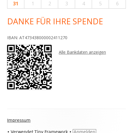
31
1
2
3
4
5
6
DANKE FÜR IHRE SPENDE
IBAN: AT473438000002411270
Alle Bankdaten anzeigen
Footer
Impressum
Inhalt
•
Verwendet
Tiny Framework
•
Anmelden